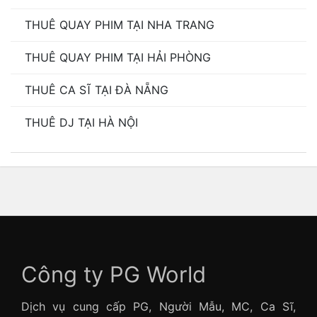
THUÊ QUAY PHIM TẠI NHA TRANG
THUÊ QUAY PHIM TẠI HẢI PHÒNG
THUÊ CA SĨ TẠI ĐÀ NẴNG
THUÊ DJ TẠI HÀ NỘI
Công ty PG World
Dịch vụ cung cấp PG, Người Mẫu, MC, Ca Sĩ,