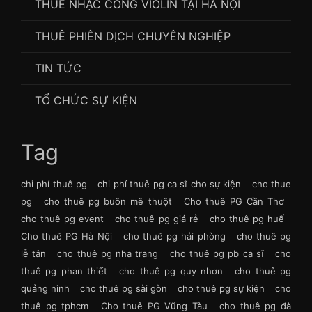
THUÊ NHẠC CÔNG VIOLIN TẠI HÀ NỘI
THUÊ PHIÊN DỊCH CHUYÊN NGHIỆP
TIN TỨC
TỔ CHỨC SỰ KIỆN
Tag
chi phí thuê pg
chi phí thuê pg ca sĩ cho sự kiện
cho thue
pg
cho thuê pg buôn mê thuột
Cho thuê PG Cần Thơ
cho thuê pg event
cho thuê pg giá rẻ
cho thuê pg huế
Cho thuê PG Hà Nội
cho thuê pg hải phòng
cho thuê pg
lễ tân
cho thuê pg nha trang
cho thuê pg pb ca sĩ
cho
thuê pg phan thiết
cho thuê pg quy nhơn
cho thuê pg
quảng ninh
cho thuê pg sài gòn
cho thuê pg sự kiện
cho
thuê pg tphcm
Cho thuê PG Vũng Tàu
cho thuê pg đà