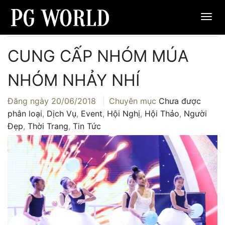
Trang chủ
›
Dịch Vụ
›
Cung Cấp Nhóm Múa Nhóm Nhảy Nhí
CUNG CẤP NHÓM MÚA
NHÓM NHẢY NHÍ
Đăng ngày
20/06/2018
Chuyên mục
Chưa được
phân loại
,
Dịch Vụ
,
Event
,
Hội Nghị
,
Hội Thảo
,
Người
Đẹp
,
Thời Trang
,
Tin Tức