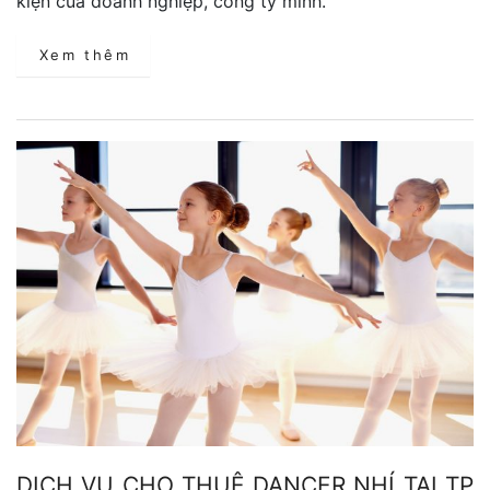
kiện của doanh nghiệp, công ty mình.
Xem thêm
DỊCH VỤ CHO THUÊ DANCER NHÍ TẠI TP