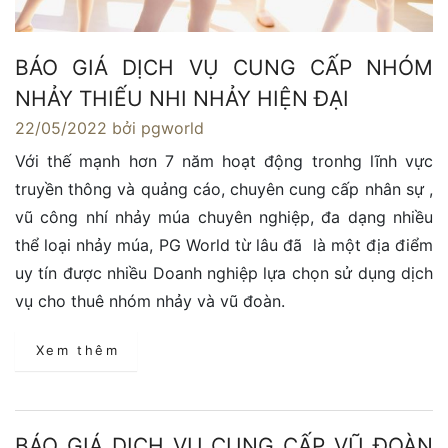
BÁO GIÁ DỊCH VỤ CUNG CẤP NHÓM
NHẢY THIẾU NHI NHẢY HIỆN ĐẠI
22/05/2022
bởi pgworld
Với thế mạnh hơn 7 năm hoạt động tronhg lĩnh vực
truyền thông và quảng cáo, chuyên cung cấp nhân sự ,
vũ công nhí nhảy múa chuyên nghiệp, đa dạng nhiều
thể loại nhảy múa, PG World từ lâu đã là một địa điểm
uy tín được nhiều Doanh nghiệp lựa chọn sử dụng dịch
vụ cho thuê nhóm nhảy và vũ đoàn.
Xem thêm
BÁO GIÁ DỊCH VỤ CUNG CẤP VŨ ĐOÀN