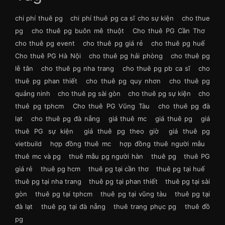
chi phí thuê pg
chi phí thuê pg ca sĩ cho sự kiện
cho thue
pg
cho thuê pg buôn mê thuột
Cho thuê PG Cần Thơ
cho thuê pg event
cho thuê pg giá rẻ
cho thuê pg huế
Cho thuê PG Hà Nội
cho thuê pg hải phòng
cho thuê pg
lễ tân
cho thuê pg nha trang
cho thuê pg pb ca sĩ
cho
thuê pg phan thiết
cho thuê pg quy nhơn
cho thuê pg
quảng ninh
cho thuê pg sài gòn
cho thuê pg sự kiện
cho
thuê pg tphcm
Cho thuê PG Vũng Tàu
cho thuê pg đà
lạt
cho thuê pg đà nẵng
giá thuê mc
giá thuê pg
giá
thuê PG sự kiện
giá thuê pg theo giờ
giá thuê pg
vietbuild
hợp đồng thuê mc
hợp đồng thuê người mẫu
thuê mc và pg
thuê mẫu pg người hàn
thuê pg
thuê PG
giá rẻ
thuê pg hcm
thuê pg tại cần thơ
thuê pg tại huế
thuê pg tại nha trang
thuê pg tại phan thiết
thuê pg tại sài
gòn
thuê pg tại tphcm
thuê pg tại vũng tàu
thuê pg tại
đà lạt
thuê pg tại đà nẵng
thuê trang phục pg
thuê đồ
pg