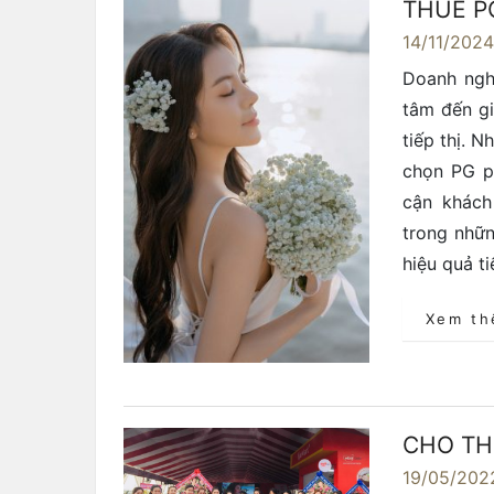
THUÊ P
14/11/202
Doanh ngh
tâm đến gi
tiếp thị. 
chọn PG ph
cận khách
trong nhữn
hiệu quả ti
Xem t
CHO TH
19/05/202