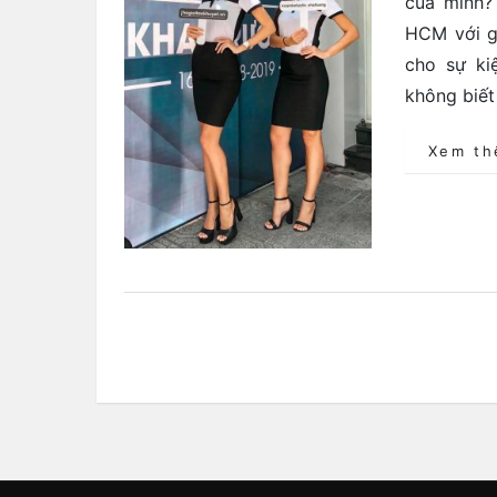
của mình?
HCM với gi
cho sự ki
không biết
Xem t