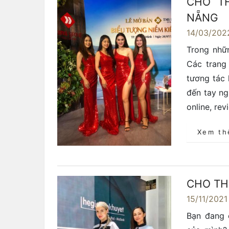
CHO T
NẴNG
14/03/202
Trong nhữn
Các trang
tương tác 
đến tay ng
online, re
Xem t
CHO TH
15/11/2021
Bạn đang 