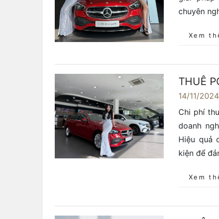
chuyên ngh
Xem t
THUÊ P
14/11/202
Chi phí th
doanh ngh
Hiệu quả 
kiện để đảm
Xem t