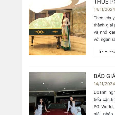
THUÊ PG
14/11/202
Theo chuy
thành giải
và nhỏ đa
với ngân s
Xem t
BÁO GI
14/11/202
Doanh ngh
tiếp cận k
PG World,
giải pháp