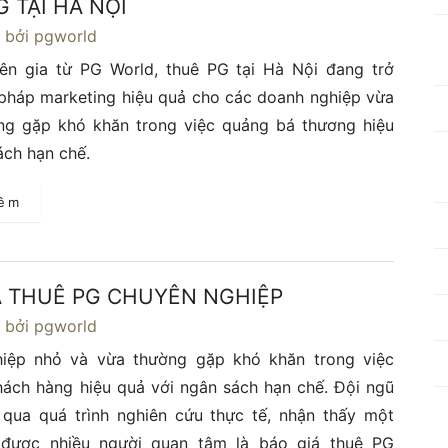
 TẠI HÀ NỘI
4
bởi pgworld
ên gia từ PG World, thuê PG tại Hà Nội đang trở
 pháp marketing hiệu quả cho các doanh nghiệp vừa
ng gặp khó khăn trong việc quảng bá thương hiệu
ách hạn chế.
hêm
Á THUÊ PG CHUYÊN NGHIỆP
4
bởi pgworld
iệp nhỏ và vừa thường gặp khó khăn trong việc
hách hàng hiệu quả với ngân sách hạn chế. Đội ngũ
 qua quá trình nghiên cứu thực tế, nhận thấy một
 được nhiều người quan tâm là báo giá thuê PG