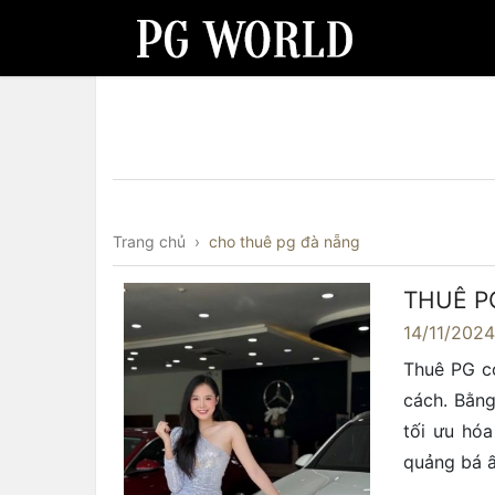
Trang chủ
›
cho thuê pg đà nẵng
THUÊ PG
14/11/202
Thuê PG có
cách. Bằng
tối ưu hóa
quảng bá ấ