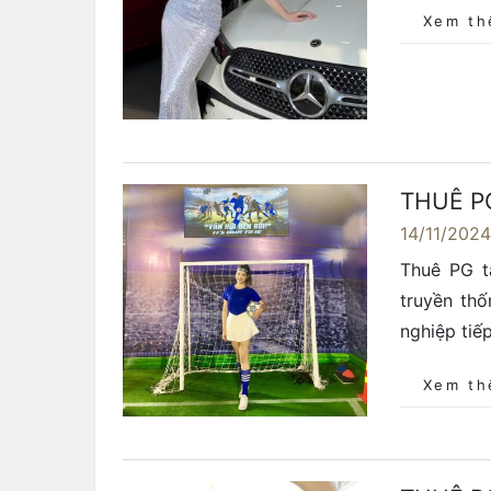
Xem t
THUÊ P
14/11/202
Thuê PG t
truyền th
nghiệp tiế
Xem t