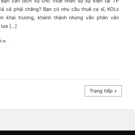
 Bạn cần dịch vụ cho thuê nhân sự sự kiện tại TP
á cả phải chăng? Bạn có nhu cầu thuê ca sĩ, KOLs
ện khai trương, khánh thành nhưng vẫn phân vân
 lựa […]
hêm
Trang tiếp »