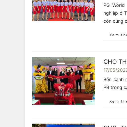
PG World 
nghiệp ở T
còn cung c
Xem t
CHO TH
17/05/202
Bên cạnh n
PB trong c
Xem t