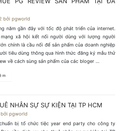
HUÊ PG REVIEW SẢN PHẨM TẠI ĐÀ
2
bởi pgworld
g năm gần đây với tốc độ phát triển của internet.
 mạng xã hội kết nối người dùng với lượng người
lớn chính là cầu nối để sản phẩm của doanh nghiệp
ười tiêu dùng thông qua hình thức đăng ký mẫu thử
view về cách sùng sản phẩm của các bloger …
hêm
UÊ NHÂN SỰ SỰ KIỆN TẠI TP HCM
bởi pgworld
chuẩn bị tổ chức tiệc year end party cho công ty