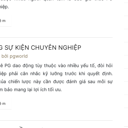
iệp.
hêm
G SỰ KIỆN CHUYÊN NGHIỆP
4
bởi pgworld
uê PG dao động tùy thuộc vào nhiều yếu tố, đòi hỏi
iệp phải cân nhắc kỹ lưỡng trước khi quyết định.
của chiến lược này cần được đánh giá sau mỗi sự
 bảo mang lại lợi ích tối ưu.
hêm