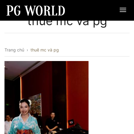
thuê mc và pg
Trang chủ
›
thuê mc và pg