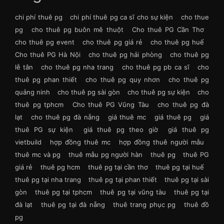
chi phí thuê pg
chi phí thuê pg ca sĩ cho sự kiện
cho thue
pg
cho thuê pg buôn mê thuột
Cho thuê PG Cần Thơ
cho thuê pg event
cho thuê pg giá rẻ
cho thuê pg huế
Cho thuê PG Hà Nội
cho thuê pg hải phòng
cho thuê pg
lễ tân
cho thuê pg nha trang
cho thuê pg pb ca sĩ
cho
thuê pg phan thiết
cho thuê pg quy nhơn
cho thuê pg
quảng ninh
cho thuê pg sài gòn
cho thuê pg sự kiện
cho
thuê pg tphcm
Cho thuê PG Vũng Tàu
cho thuê pg đà
lạt
cho thuê pg đà nẵng
giá thuê mc
giá thuê pg
giá
thuê PG sự kiện
giá thuê pg theo giờ
giá thuê pg
vietbuild
hợp đồng thuê mc
hợp đồng thuê người mẫu
thuê mc và pg
thuê mẫu pg người hàn
thuê pg
thuê PG
giá rẻ
thuê pg hcm
thuê pg tại cần thơ
thuê pg tại huế
thuê pg tại nha trang
thuê pg tại phan thiết
thuê pg tại sài
gòn
thuê pg tại tphcm
thuê pg tại vũng tàu
thuê pg tại
đà lạt
thuê pg tại đà nẵng
thuê trang phục pg
thuê đồ
pg