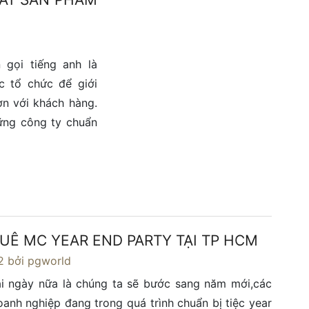
gọi tiếng anh là
c tổ chức để giới
ơn với khách hàng.
hững công ty chuẩn
UÊ MC YEAR END PARTY TẠI TP HCM
2
bởi pgworld
ài ngày nữa là chúng ta sẽ bước sang năm mới,các
oanh nghiệp đang trong quá trình chuẩn bị tiệc year