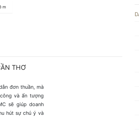
hêm
D
CẦN THƠ
dẫn đơn thuần, mà
 công và ấn tượng
MC sẽ giúp doanh
hu hút sự chú ý và