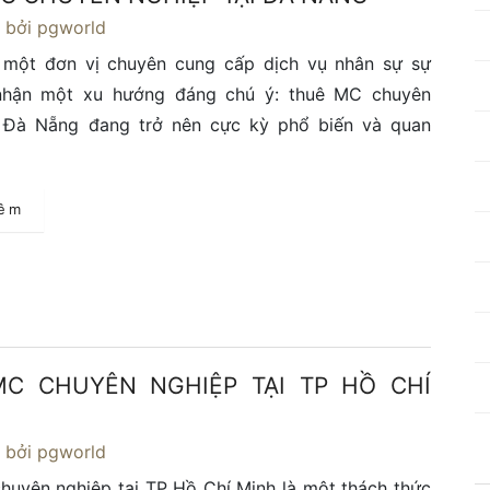
4
bởi pgworld
 một đơn vị chuyên cung cấp dịch vụ nhân sự sự
 nhận một xu hướng đáng chú ý: thuê MC chuyên
i Đà Nẵng đang trở nên cực kỳ phổ biến và quan
hêm
C CHUYÊN NGHIỆP TẠI TP HỒ CHÍ
4
bởi pgworld
uyên nghiệp tại TP Hồ Chí Minh là một thách thức