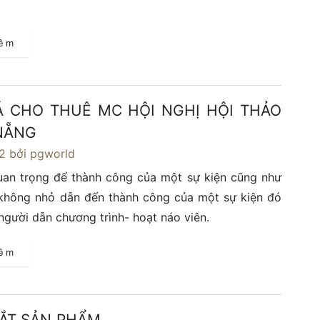
hêm
Á CHO THUÊ MC HỘI NGHỊ HỘI THẢO
 NẴNG
2
bởi pgworld
uan trọng để thành công của một sự kiện cũng như
không nhỏ dẫn đến thành công của một sự kiện đó
gười dẫn chương trình- hoạt náo viên.
hêm
MẮT SẢN PHẨM