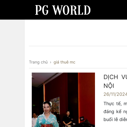
Trang chủ
›
giá thuê mc
DỊCH V
NỘI
26/11/202
Thực tế, 
đáng kể n
buổi lễ di