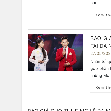
hơn.
Xem t
BÁO GI
TẠI ĐÀ
27/05/202
Nhân tố q
góp phần 
những Mc n
Xem t
BÁO GIÁ CHO THUÊ MC LỄ RA 