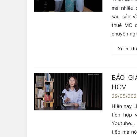
mà nhiều 
sâu sắc v
thuê MC c
chuyên ngh
Xem t
BÁO GI
HCM
29/05/20
Hiện nay L
tích hợp 
Youtube… 
tiếp mà nó