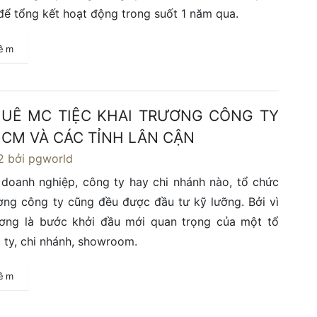
để tổng kết hoạt động trong suốt 1 năm qua.
hêm
UÊ MC TIỆC KHAI TRƯƠNG CÔNG TY
 HCM VÀ CÁC TỈNH LÂN CẬN
2
bởi pgworld
 doanh nghiệp, công ty hay chi nhánh nào, tổ chức
ương công ty cũng đều được đầu tư kỹ lưỡng. Bởi vì
rương là bước khởi đầu mới quan trọng của một tổ
 ty, chi nhánh, showroom.
hêm