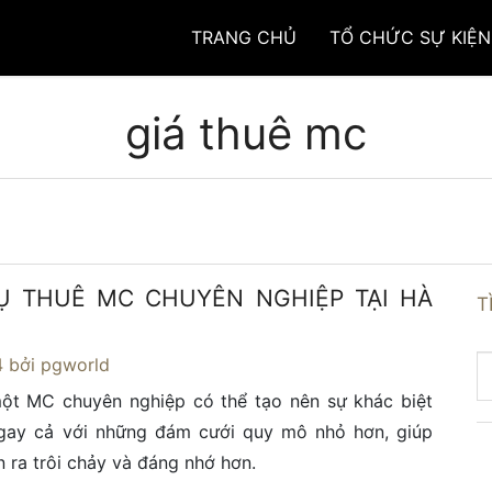
TRANG CHỦ
TỔ CHỨC SỰ KIỆN
giá thuê mc
Ụ THUÊ MC CHUYÊN NGHIỆP TẠI HÀ
T
4
bởi pgworld
một MC chuyên nghiệp có thể tạo nên sự khác biệt
gay cả với những đám cưới quy mô nhỏ hơn, giúp
ễn ra trôi chảy và đáng nhớ hơn.