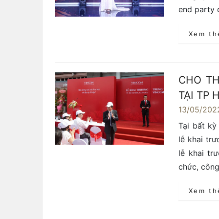
end party 
Xem t
CHO TH
TẠI TP
13/05/202
Tại bất kỳ
lễ khai tr
lễ khai t
chức, công
Xem t