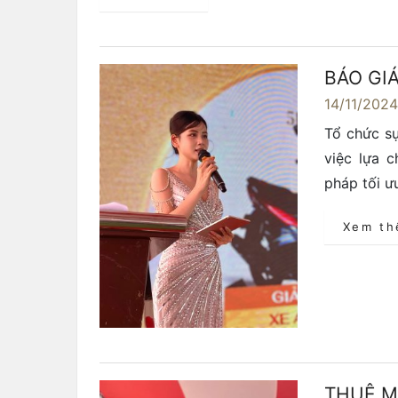
BÁO GI
14/11/202
Tổ chức sự
việc lựa 
pháp tối ư
Xem t
THUÊ M