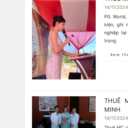
14/11/202
PG World,
kiện, ghi
nghiệp tạ
trọng.
Xem t
THUÊ M
MINH
14/11/202
Thuê MC ch