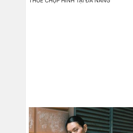
THUÊ CHỤP HÌNH TẠI ĐÀ NẴNG