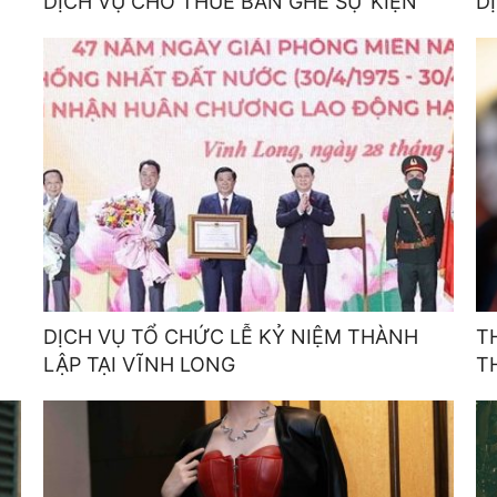
DỊCH VỤ CHO THUÊ BÀN GHẾ SỰ KIỆN
D
DỊCH VỤ TỔ CHỨC LỄ KỶ NIỆM THÀNH
T
LẬP TẠI VĨNH LONG
T