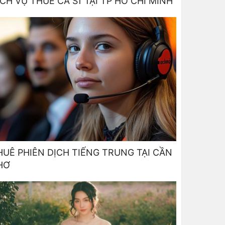
ỊCH VỤ THUÊ CA SĨ TẠI TP HỒ CHÍ MINH
HUÊ PHIÊN DỊCH TIẾNG TRUNG TẠI CẦN
HƠ