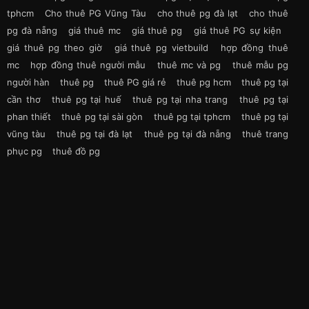
tphcm
Cho thuê PG Vũng Tàu
cho thuê pg đà lạt
cho thuê
pg đà nẵng
giá thuê mc
giá thuê pg
giá thuê PG sự kiện
giá thuê pg theo giờ
giá thuê pg vietbuild
hợp đồng thuê
mc
hợp đồng thuê người mẫu
thuê mc và pg
thuê mẫu pg
người hàn
thuê pg
thuê PG giá rẻ
thuê pg hcm
thuê pg tại
cần thơ
thuê pg tại huế
thuê pg tại nha trang
thuê pg tại
phan thiết
thuê pg tại sài gòn
thuê pg tại tphcm
thuê pg tại
vũng tàu
thuê pg tại đà lạt
thuê pg tại đà nẵng
thuê trang
phục pg
thuê đồ pg