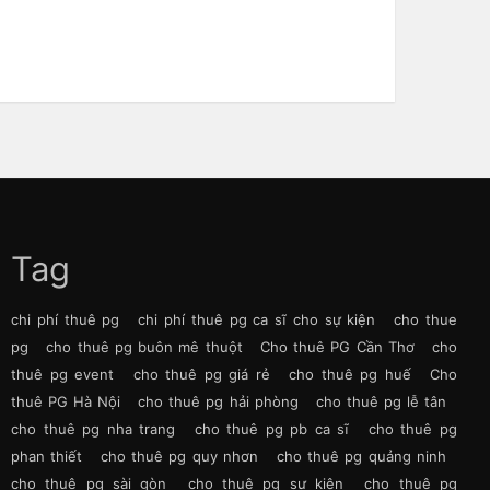
Tag
chi phí thuê pg
chi phí thuê pg ca sĩ cho sự kiện
cho thue
pg
cho thuê pg buôn mê thuột
Cho thuê PG Cần Thơ
cho
thuê pg event
cho thuê pg giá rẻ
cho thuê pg huế
Cho
thuê PG Hà Nội
cho thuê pg hải phòng
cho thuê pg lễ tân
cho thuê pg nha trang
cho thuê pg pb ca sĩ
cho thuê pg
phan thiết
cho thuê pg quy nhơn
cho thuê pg quảng ninh
cho thuê pg sài gòn
cho thuê pg sự kiện
cho thuê pg