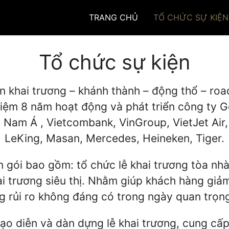
TRANG CHỦ
TỔ CHỨC SỰ KIỆN
Tổ chức sự kiện
 khai trương – khánh thành – động thổ – ro
hiệm 8 năm hoạt động và phát triển công ty 
Nam Á , Vietcombank, VinGroup, VietJet Air
LeKing, Masan, Mercedes, Heineken, Tiger.
n gói bao gồm: tổ chức lễ khai trương tòa nh
ai trương siêu thị. Nhằm giúp khách hàng giảm
g rủi ro không đáng có trong ngày quan trọng
đạo diễn và dàn dựng lễ khai trương, cung cấp