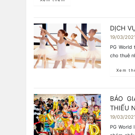
DỊCH V
19/03/202
PG World t
cho thuê n
Xem t
BÁO G
THIẾU N
19/03/202
PG World l