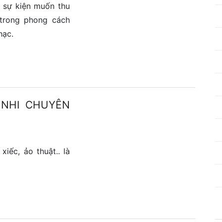
c sự kiện muốn thu
trong phong cách
hạc.
 NHI CHUYÊN
iếc, ảo thuật.. là