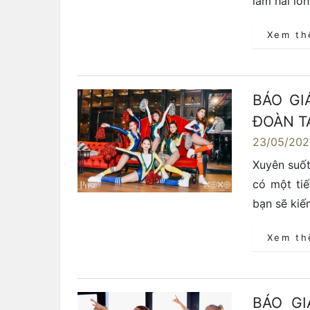
làm hài lòn
Xem t
BÁO GI
ĐOÀN T
23/05/20
Xuyên suố
có một ti
bạn sẽ kiế
Xem t
BÁO G