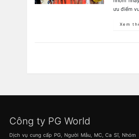
nhóm nhảy 
ưu điểm vư
Xem t
Công ty PG World
Dịch vụ cung cấp PG, Người Mẫu, MC, Ca Sĩ, Nhóm