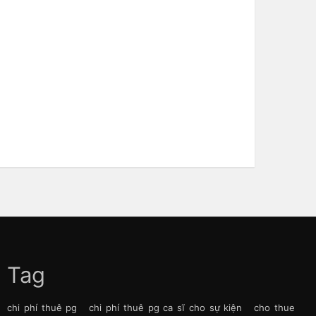
Tag
chi phí thuê pg
chi phí thuê pg ca sĩ cho sự kiện
cho thue