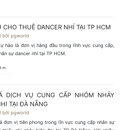
Ụ CHO THUÊ DANCER NHÍ TẠI TP HCM
1
bởi pgworld
ự hào là đơn vị hàng đầu trong lĩnh vực cung cấp,
hân sự dancer nhí tại TP HCM.
hêm
IÁ DỊCH VỤ CUNG CẤP NHÓM NHẢY
HI TẠI ĐÀ NẴNG
1
bởi pgworld
à đơn vị tiên phong trong lĩn vực cung cấp nhân sự