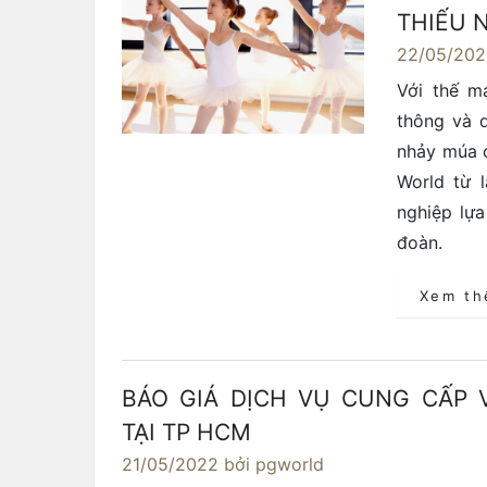
THIẾU N
22/05/20
Với thế m
thông và 
nhảy múa c
World từ 
nghiệp lự
đoàn.
Xem t
BÁO GIÁ DỊCH VỤ CUNG CẤP 
TẠI TP HCM
21/05/2022
bởi pgworld