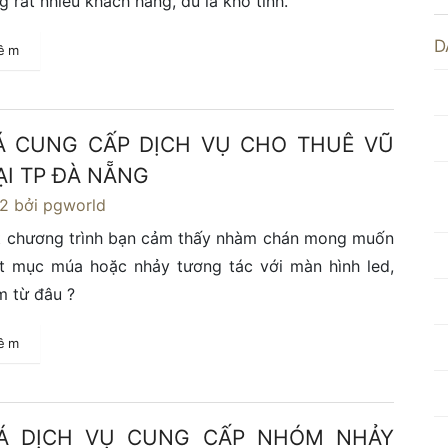
g rất nhiều khách hàng, dù là khó tính.
D
hêm
Á CUNG CẤP DỊCH VỤ CHO THUÊ VŨ
ẠI TP ĐÀ NẴNG
22
bởi pgworld
t chương trình bạn cảm thấy nhàm chán mong muốn
ết mục múa hoặc nhảy tương tác với màn hình led,
m từ đâu ?
hêm
IÁ DỊCH VỤ CUNG CẤP NHÓM NHẢY