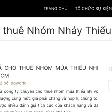
TRANG CHỦ
TỔ CHỨC SỰ KIỆN
 thuê Nhóm Nhảy Thiếu
Á CHO THUÊ NHÓM MÚA THIẾU NHI
T
 HCM
22
bởi pgworld
là công ty chuyên cho thuê nhóm múa thiếu nhi vô
lượng cùng mức giá phải chăng và hợp lí, chúng tôi
ược nhiều đánh giá tích cực của khách hàng và đã