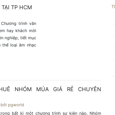
T
 TẠI TP HCM
 Chương trình văn
xem hay khách mời
n nghiệp, tiết mục
 thể loại âm nhạc
HUÊ NHÓM MÚA GIÁ RẺ CHUYÊN
bởi pgworld
 trong bất kì một chương trình sự kiện nào. Nhóm