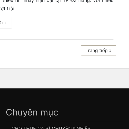
thiếu nhi nhảy hiện đại tại TP Đà Nẵng. Với nhiều
ợt trội.
hêm
Trang tiếp »
Chuyên mục
CHO THUÊ CA SĨ CHUYÊN NGHIỆP