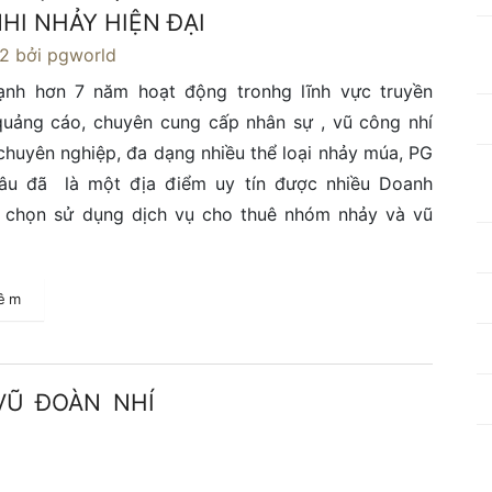
HI NHẢY HIỆN ĐẠI
22
bởi pgworld
ạnh hơn 7 năm hoạt động tronhg lĩnh vực truyền
quảng cáo, chuyên cung cấp nhân sự , vũ công nhí
huyên nghiệp, đa dạng nhiều thể loại nhảy múa, PG
lâu đã là một địa điểm uy tín được nhiều Doanh
a chọn sử dụng dịch vụ cho thuê nhóm nhảy và vũ
hêm
VŨ ĐOÀN NHÍ