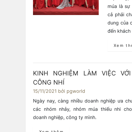
múa là sự 
cả phải ch
dung của c
đến khách 
Xem t
KINH NGHIỆM LÀM VIỆC VỚ
CÔNG NHÍ
15/11/2021
bởi pgworld
Ngày nay, càng nhiều doanh nghiệp ưa ch
các nhóm nhảy, nhóm múa thiếu nhi cho
doanh nghiệp, công ty mình.
Xem thêm