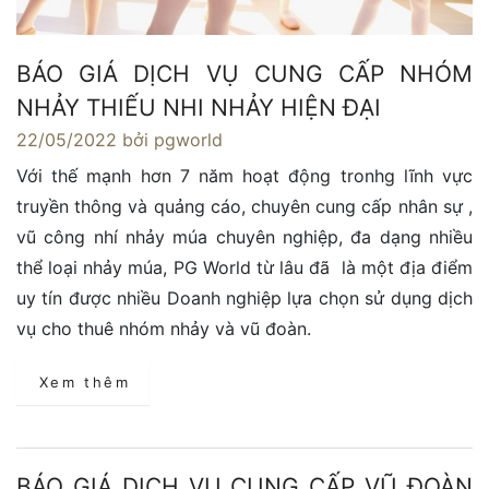
BÁO GIÁ DỊCH VỤ CUNG CẤP NHÓM
NHẢY THIẾU NHI NHẢY HIỆN ĐẠI
22/05/2022
bởi pgworld
Với thế mạnh hơn 7 năm hoạt động tronhg lĩnh vực
truyền thông và quảng cáo, chuyên cung cấp nhân sự ,
vũ công nhí nhảy múa chuyên nghiệp, đa dạng nhiều
thể loại nhảy múa, PG World từ lâu đã là một địa điểm
uy tín được nhiều Doanh nghiệp lựa chọn sử dụng dịch
vụ cho thuê nhóm nhảy và vũ đoàn.
Xem thêm
BÁO GIÁ DỊCH VỤ CUNG CẤP VŨ ĐOÀN