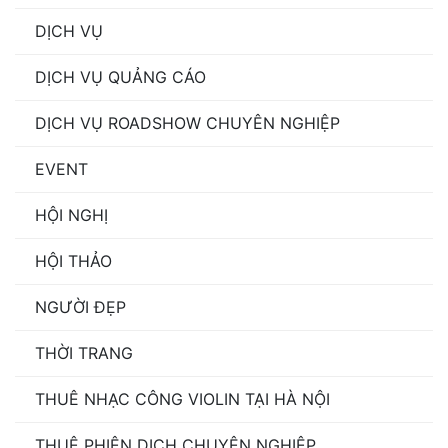
DỊCH VỤ
DỊCH VỤ QUẢNG CÁO
DỊCH VỤ ROADSHOW CHUYÊN NGHIỆP
EVENT
HỘI NGHỊ
HỘI THẢO
NGƯỜI ĐẸP
THỜI TRANG
THUÊ NHẠC CÔNG VIOLIN TẠI HÀ NỘI
THUÊ PHIÊN DỊCH CHUYÊN NGHIỆP