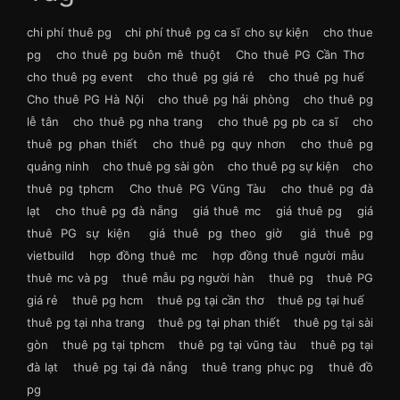
chi phí thuê pg
chi phí thuê pg ca sĩ cho sự kiện
cho thue
pg
cho thuê pg buôn mê thuột
Cho thuê PG Cần Thơ
cho thuê pg event
cho thuê pg giá rẻ
cho thuê pg huế
Cho thuê PG Hà Nội
cho thuê pg hải phòng
cho thuê pg
lễ tân
cho thuê pg nha trang
cho thuê pg pb ca sĩ
cho
thuê pg phan thiết
cho thuê pg quy nhơn
cho thuê pg
quảng ninh
cho thuê pg sài gòn
cho thuê pg sự kiện
cho
thuê pg tphcm
Cho thuê PG Vũng Tàu
cho thuê pg đà
lạt
cho thuê pg đà nẵng
giá thuê mc
giá thuê pg
giá
thuê PG sự kiện
giá thuê pg theo giờ
giá thuê pg
vietbuild
hợp đồng thuê mc
hợp đồng thuê người mẫu
thuê mc và pg
thuê mẫu pg người hàn
thuê pg
thuê PG
giá rẻ
thuê pg hcm
thuê pg tại cần thơ
thuê pg tại huế
thuê pg tại nha trang
thuê pg tại phan thiết
thuê pg tại sài
gòn
thuê pg tại tphcm
thuê pg tại vũng tàu
thuê pg tại
đà lạt
thuê pg tại đà nẵng
thuê trang phục pg
thuê đồ
pg