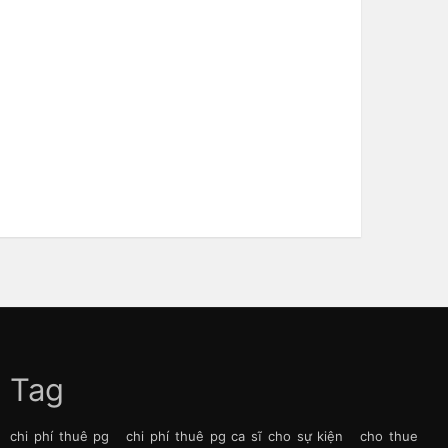
Tag
chi phí thuê pg
chi phí thuê pg ca sĩ cho sự kiện
cho thue