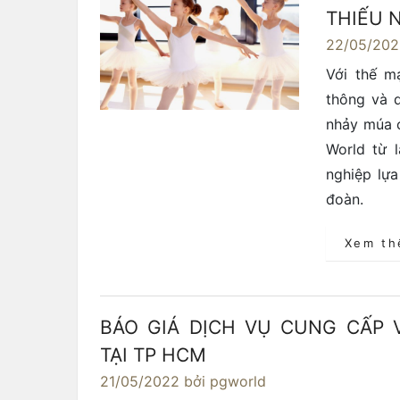
THIẾU N
22/05/20
Với thế m
thông và 
nhảy múa c
World từ 
nghiệp lự
đoàn.
Xem t
BÁO GIÁ DỊCH VỤ CUNG CẤP 
TẠI TP HCM
21/05/2022
bởi pgworld