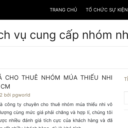
TRANG CHỦ
TỔ CHỨC SỰ KIỆN
ch vụ cung cấp nhóm n
Á CHO THUÊ NHÓM MÚA THIẾU NHI
T
 HCM
22
bởi pgworld
là công ty chuyên cho thuê nhóm múa thiếu nhi vô
lượng cùng mức giá phải chăng và hợp lí, chúng tôi
ược nhiều đánh giá tích cực của khách hàng và đã