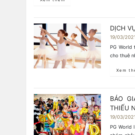
DỊCH V
19/03/202
PG World t
cho thuê n
Xem t
BÁO G
THIẾU N
19/03/202
PG World l