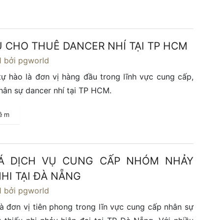
Ụ CHO THUÊ DANCER NHÍ TẠI TP HCM
1
bởi pgworld
ự hào là đơn vị hàng đầu trong lĩnh vực cung cấp,
hân sự dancer nhí tại TP HCM.
hêm
IÁ DỊCH VỤ CUNG CẤP NHÓM NHẢY
HI TẠI ĐÀ NẴNG
1
bởi pgworld
à đơn vị tiên phong trong lĩn vực cung cấp nhân sự