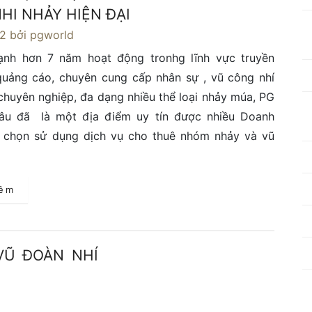
HI NHẢY HIỆN ĐẠI
22
bởi pgworld
ạnh hơn 7 năm hoạt động tronhg lĩnh vực truyền
quảng cáo, chuyên cung cấp nhân sự , vũ công nhí
huyên nghiệp, đa dạng nhiều thể loại nhảy múa, PG
lâu đã là một địa điểm uy tín được nhiều Doanh
a chọn sử dụng dịch vụ cho thuê nhóm nhảy và vũ
hêm
VŨ ĐOÀN NHÍ