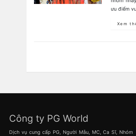
nhóm nhảy 
ưu điểm vư
Xem t
Công ty PG World
Dịch vụ cung cấp PG, Người Mẫu, MC, Ca Sĩ, Nhóm