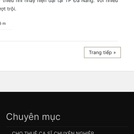
thiếu nhi nhảy hiện đại tại TP Đà Nẵng. Với nhiều
ợt trội.
hêm
Trang tiếp »
Chuyên mục
CHO THUÊ CA SĨ CHUYÊN NGHIỆP