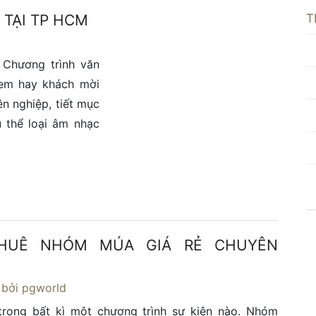
T
 TẠI TP HCM
 Chương trình văn
xem hay khách mời
n nghiệp, tiết mục
 thể loại âm nhạc
HUÊ NHÓM MÚA GIÁ RẺ CHUYÊN
bởi pgworld
 trong bất kì một chương trình sự kiện nào. Nhóm