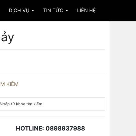
DỊCH VỤ
TIN TỨC
LIÊN HỆ
hảy
ÌM KIẾM
HOTLINE: 0898937988