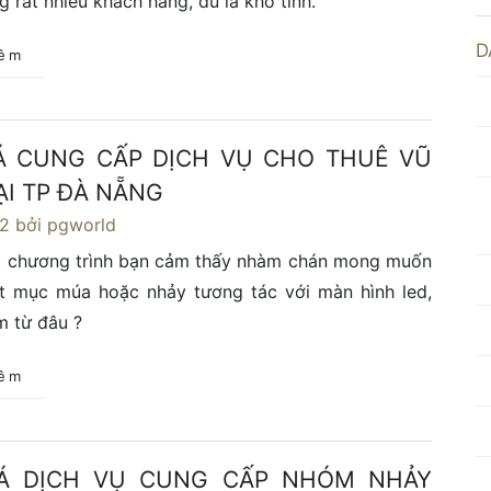
g rất nhiều khách hàng, dù là khó tính.
D
hêm
Á CUNG CẤP DỊCH VỤ CHO THUÊ VŨ
ẠI TP ĐÀ NẴNG
22
bởi pgworld
t chương trình bạn cảm thấy nhàm chán mong muốn
ết mục múa hoặc nhảy tương tác với màn hình led,
m từ đâu ?
hêm
IÁ DỊCH VỤ CUNG CẤP NHÓM NHẢY