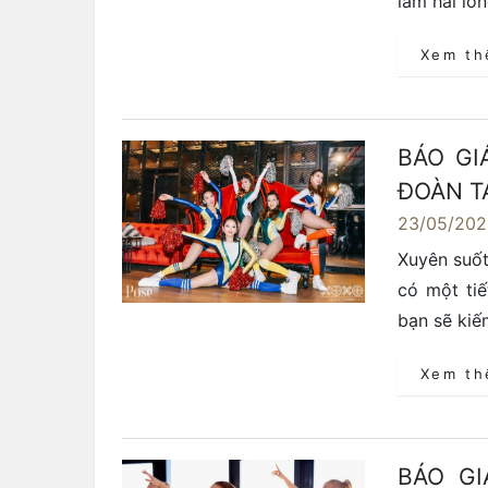
làm hài lòn
Xem t
BÁO GI
ĐOÀN T
23/05/20
Xuyên suố
có một ti
bạn sẽ kiế
Xem t
BÁO G