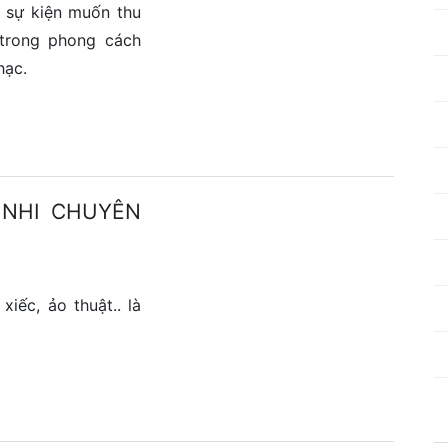
c sự kiện muốn thu
trong phong cách
hạc.
 NHI CHUYÊN
iếc, ảo thuật.. là