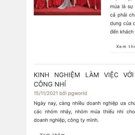
múa là sự 
cả phải ch
dung của c
đến khách 
Xem t
KINH NGHIỆM LÀM VIỆC VỚ
CÔNG NHÍ
15/11/2021
bởi pgworld
Ngày nay, càng nhiều doanh nghiệp ưa ch
các nhóm nhảy, nhóm múa thiếu nhi cho
doanh nghiệp, công ty mình.
Xem thêm