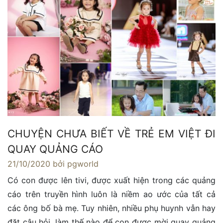
CHUYỆN CHƯA BIẾT VỀ TRẺ EM VIỆT ĐI
QUAY QUẢNG CÁO
21/10/2020
bởi pgworld
Có con được lên tivi, được xuất hiện trong các quảng
cáo trên truyền hình luôn là niềm ao ước của tất cả
các ông bố bà mẹ. Tuy nhiên, nhiều phụ huynh vẫn hay
đặt câu hỏi, làm thế nào để con được mời quay quảng