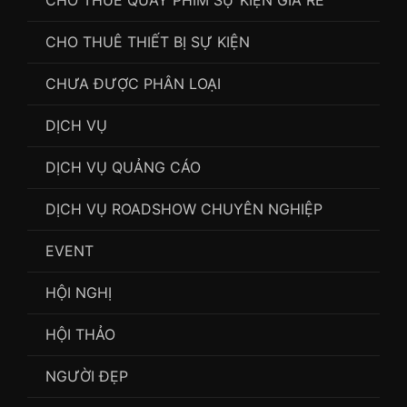
CHO THUÊ QUAY PHIM SỰ KIỆN GIÁ RẺ
CHO THUÊ THIẾT BỊ SỰ KIỆN
CHƯA ĐƯỢC PHÂN LOẠI
DỊCH VỤ
DỊCH VỤ QUẢNG CÁO
DỊCH VỤ ROADSHOW CHUYÊN NGHIỆP
EVENT
HỘI NGHỊ
HỘI THẢO
NGƯỜI ĐẸP