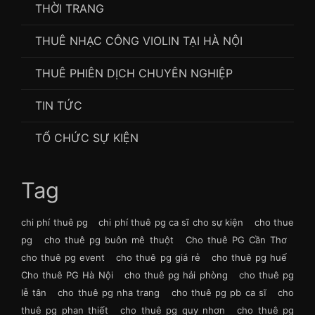
THỜI TRANG
THUÊ NHẠC CÔNG VIOLIN TẠI HÀ NỘI
THUÊ PHIÊN DỊCH CHUYÊN NGHIỆP
TIN TỨC
TỔ CHỨC SỰ KIỆN
Tag
chi phí thuê pg
chi phí thuê pg ca sĩ cho sự kiện
cho thue
pg
cho thuê pg buôn mê thuột
Cho thuê PG Cần Thơ
cho thuê pg event
cho thuê pg giá rẻ
cho thuê pg huế
Cho thuê PG Hà Nội
cho thuê pg hải phòng
cho thuê pg
lễ tân
cho thuê pg nha trang
cho thuê pg pb ca sĩ
cho
thuê pg phan thiết
cho thuê pg quy nhơn
cho thuê pg