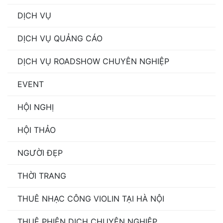
DỊCH VỤ
DỊCH VỤ QUẢNG CÁO
DỊCH VỤ ROADSHOW CHUYÊN NGHIỆP
EVENT
HỘI NGHỊ
HỘI THẢO
NGƯỜI ĐẸP
THỜI TRANG
THUÊ NHẠC CÔNG VIOLIN TẠI HÀ NỘI
THUÊ PHIÊN DỊCH CHUYÊN NGHIỆP