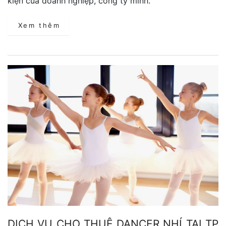
kiện của doanh nghiệp, công ty mình.
Xem thêm
DỊCH VỤ CHO THUÊ DANCER NHÍ TẠI TP