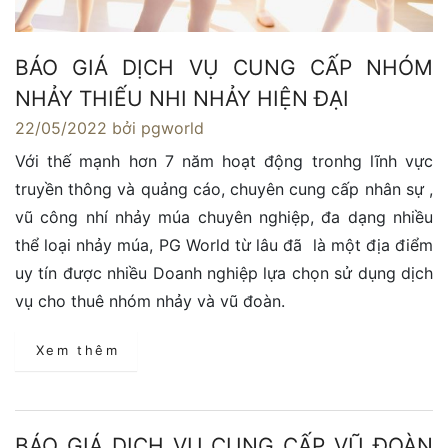
BÁO GIÁ DỊCH VỤ CUNG CẤP NHÓM
NHẢY THIẾU NHI NHẢY HIỆN ĐẠI
22/05/2022
bởi pgworld
Với thế mạnh hơn 7 năm hoạt động tronhg lĩnh vực
truyền thông và quảng cáo, chuyên cung cấp nhân sự ,
vũ công nhí nhảy múa chuyên nghiệp, đa dạng nhiều
thể loại nhảy múa, PG World từ lâu đã là một địa điểm
uy tín được nhiều Doanh nghiệp lựa chọn sử dụng dịch
vụ cho thuê nhóm nhảy và vũ đoàn.
Xem thêm
BÁO GIÁ DỊCH VỤ CUNG CẤP VŨ ĐOÀN