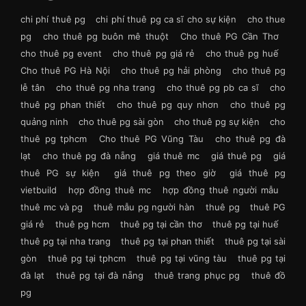
chi phí thuê pg
chi phí thuê pg ca sĩ cho sự kiện
cho thue
pg
cho thuê pg buôn mê thuột
Cho thuê PG Cần Thơ
cho thuê pg event
cho thuê pg giá rẻ
cho thuê pg huế
Cho thuê PG Hà Nội
cho thuê pg hải phòng
cho thuê pg
lễ tân
cho thuê pg nha trang
cho thuê pg pb ca sĩ
cho
thuê pg phan thiết
cho thuê pg quy nhơn
cho thuê pg
quảng ninh
cho thuê pg sài gòn
cho thuê pg sự kiện
cho
thuê pg tphcm
Cho thuê PG Vũng Tàu
cho thuê pg đà
lạt
cho thuê pg đà nẵng
giá thuê mc
giá thuê pg
giá
thuê PG sự kiện
giá thuê pg theo giờ
giá thuê pg
vietbuild
hợp đồng thuê mc
hợp đồng thuê người mẫu
thuê mc và pg
thuê mẫu pg người hàn
thuê pg
thuê PG
giá rẻ
thuê pg hcm
thuê pg tại cần thơ
thuê pg tại huế
thuê pg tại nha trang
thuê pg tại phan thiết
thuê pg tại sài
gòn
thuê pg tại tphcm
thuê pg tại vũng tàu
thuê pg tại
đà lạt
thuê pg tại đà nẵng
thuê trang phục pg
thuê đồ
pg