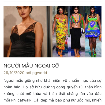
NGƯỜI MẪU NGOẠI CỠ
29/10/2020
bởi pgworld
Người mẫu giống như khái niệm về chuẩn mực của sự
hoàn hảo. Họ sở hữu đường cong quyến rũ, thân hình
không chút mỡ thừa và thần thái chẳng lẫn vào đâu
mỗi khi catwalk. Cái đẹp mà bao phụ nữ ước mơ, khiến