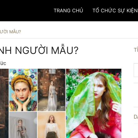
TRANG CHỦ
TỔ CHỨC SỰ KIỆN
ƯỜI MẪU?
NH NGƯỜI MẪU?
T
Tức
D