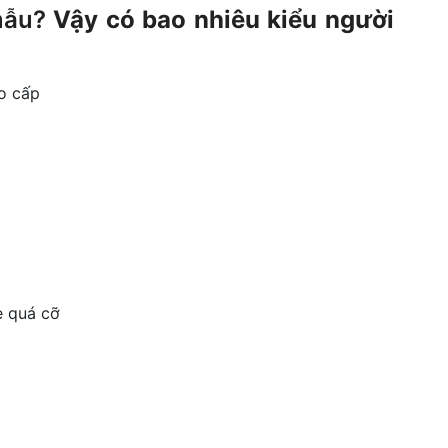
mẫu?
Vậy có bao nhiêu kiểu người
o cấp
e quá cỡ