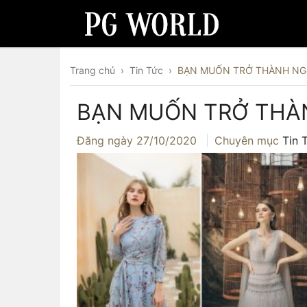
Trang chủ
›
Tin Tức
›
BẠN MUỐN TRỞ THÀNH NG
BẠN MUỐN TRỞ THÀ
Đăng ngày
27/10/2020
Chuyên mục
Tin 