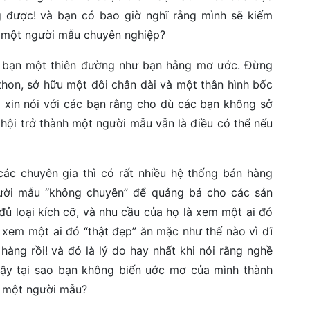
 được! và bạn có bao giờ nghĩ rằng mình sẽ kiếm
à một người mẫu chuyên nghiệp?
 bạn một thiên đường như bạn hằng mơ ước. Đừng
thon, sở hữu một đôi chân dài và một thân hình bốc
i xin nói với các bạn rằng cho dù các bạn không sở
ơ hội trở thành một người mẫu vẫn là điều có thể nếu
các chuyên gia thì có rất nhiều hệ thống bán hàng
gười mẫu “không chuyên” để quảng bá cho các sản
đủ loại kích cỡ, và nhu cầu của họ là xem một ai đó
xem một ai đó “thật đẹp” ăn mặc như thế nào vì dĩ
hàng rồi! và đó là lý do hay nhất khi nói rằng nghề
vậy tại sao bạn không biến uớc mơ của mình thành
h một người mẫu?