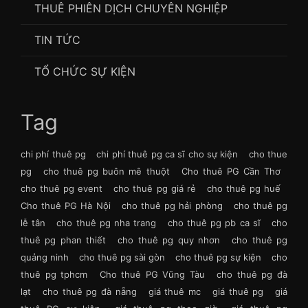
THUÊ PHIÊN DỊCH CHUYÊN NGHIỆP
TIN TỨC
TỔ CHỨC SỰ KIỆN
Tag
chi phí thuê pg
chi phí thuê pg ca sĩ cho sự kiện
cho thue
pg
cho thuê pg buôn mê thuột
Cho thuê PG Cần Thơ
cho thuê pg event
cho thuê pg giá rẻ
cho thuê pg huế
Cho thuê PG Hà Nội
cho thuê pg hải phòng
cho thuê pg
lễ tân
cho thuê pg nha trang
cho thuê pg pb ca sĩ
cho
thuê pg phan thiết
cho thuê pg quy nhơn
cho thuê pg
quảng ninh
cho thuê pg sài gòn
cho thuê pg sự kiện
cho
thuê pg tphcm
Cho thuê PG Vũng Tàu
cho thuê pg đà
lạt
cho thuê pg đà nẵng
giá thuê mc
giá thuê pg
giá