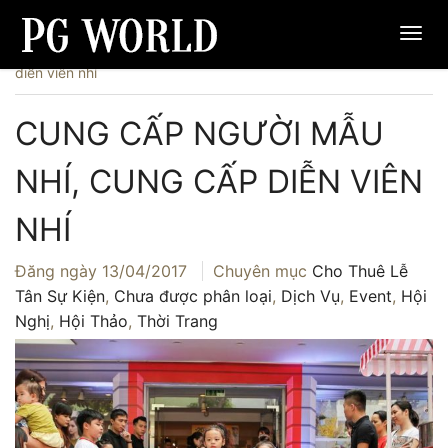
Trang chủ
›
Dịch Vụ
›
Cung cấp người mẫu nhí, cung cấp
diễn viên nhí
CUNG CẤP NGƯỜI MẪU
NHÍ, CUNG CẤP DIỄN VIÊN
NHÍ
Đăng ngày
13/04/2017
Chuyên mục
Cho Thuê Lễ
Tân Sự Kiện
,
Chưa được phân loại
,
Dịch Vụ
,
Event
,
Hội
Nghị
,
Hội Thảo
,
Thời Trang