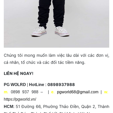
Chúng tôi mong muốn làm việc lâu dài với các đơn vị,
cá nhân, tổ chức và các đối tác tiềm năng.
LIÊN HỆ NGAY!
0898937988
PG WOLRD
|
HotLine :
m
.
0898 937 988 – |
e
.
pgworld68@gmail.com
|
w
.
https://pgworld.vn/
51 Đường 66, Phường Thảo Điền, Quận 2, Thành
HCM: