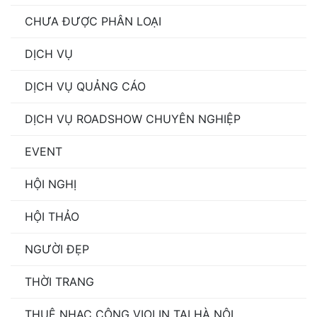
CHƯA ĐƯỢC PHÂN LOẠI
DỊCH VỤ
DỊCH VỤ QUẢNG CÁO
DỊCH VỤ ROADSHOW CHUYÊN NGHIỆP
EVENT
HỘI NGHỊ
HỘI THẢO
NGƯỜI ĐẸP
THỜI TRANG
THUÊ NHẠC CÔNG VIOLIN TẠI HÀ NỘI