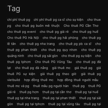
Tag
chi phí thuê pg
chi phí thuê pg ca sĩ cho sự kiện
cho thue
pg
cho thuê pg buôn mê thuột
Cho thuê PG Cần Thơ
cho thuê pg event
cho thuê pg giá rẻ
cho thuê pg huế
Cho thuê PG Hà Nội
cho thuê pg hải phòng
cho thuê pg
lễ tân
cho thuê pg nha trang
cho thuê pg pb ca sĩ
cho
thuê pg phan thiết
cho thuê pg quy nhơn
cho thuê pg
quảng ninh
cho thuê pg sài gòn
cho thuê pg sự kiện
cho
thuê pg tphcm
Cho thuê PG Vũng Tàu
cho thuê pg đà
lạt
cho thuê pg đà nẵng
giá thuê mc
giá thuê pg
giá
thuê PG sự kiện
giá thuê pg theo giờ
giá thuê pg
vietbuild
hợp đồng thuê mc
hợp đồng thuê người mẫu
thuê mc và pg
thuê mẫu pg người hàn
thuê pg
thuê PG
giá rẻ
thuê pg hcm
thuê pg tại cần thơ
thuê pg tại huế
thuê pg tại nha trang
thuê pg tại phan thiết
thuê pg tại sài
gòn
thuê pg tại tphcm
thuê pg tại vũng tàu
thuê pg tại