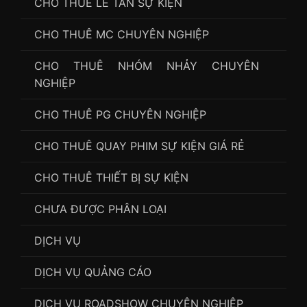
CHO THUÊ LỄ TÂN SỰ KIỆN
CHO THUÊ MC CHUYÊN NGHIỆP
CHO THUÊ NHÓM NHẢY CHUYÊN
NGHIỆP
CHO THUÊ PG CHUYÊN NGHIỆP
CHO THUÊ QUAY PHIM SỰ KIỆN GIÁ RẺ
CHO THUÊ THIẾT BỊ SỰ KIỆN
CHƯA ĐƯỢC PHÂN LOẠI
DỊCH VỤ
DỊCH VỤ QUẢNG CÁO
DỊCH VỤ ROADSHOW CHUYÊN NGHIỆP