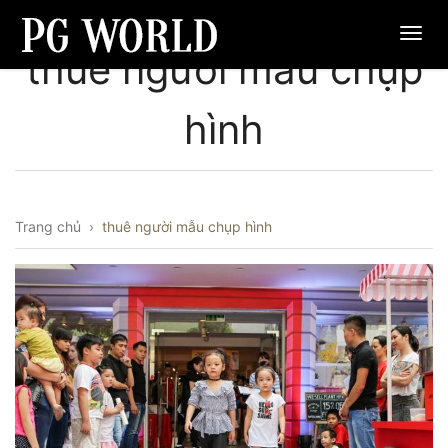
thuê người mẫu chụp
hình
Trang chủ
›
thuê người mẫu chụp hình