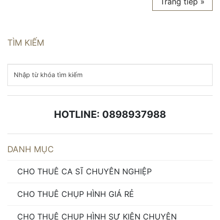
Trang tiếp »
TÌM KIẾM
HOTLINE: 0898937988
DANH MỤC
CHO THUÊ CA SĨ CHUYÊN NGHIỆP
CHO THUÊ CHỤP HÌNH GIÁ RẺ
CHO THUÊ CHỤP HÌNH SỰ KIỆN CHUYÊN