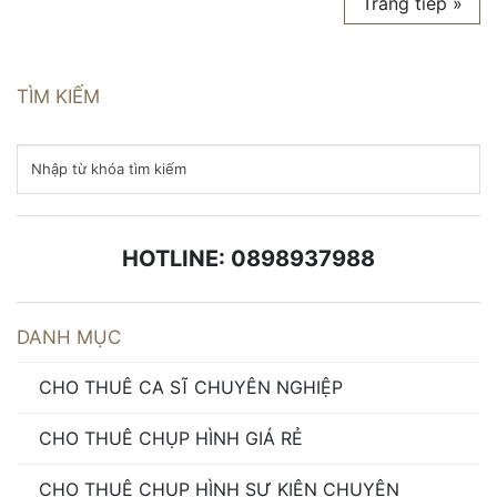
Trang tiếp »
TÌM KIẾM
HOTLINE: 0898937988
DANH MỤC
CHO THUÊ CA SĨ CHUYÊN NGHIỆP
CHO THUÊ CHỤP HÌNH GIÁ RẺ
CHO THUÊ CHỤP HÌNH SỰ KIỆN CHUYÊN