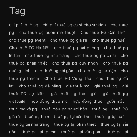
Tag
chi phí thuê pg
chi phí thuê pg ca sĩ cho sự kiện
cho thue
pg
cho thuê pg buôn mê thuột
Cho thuê PG Cần Thơ
cho thuê pg event
cho thuê pg giá rẻ
cho thuê pg huế
Cho thuê PG Hà Nội
cho thuê pg hải phòng
cho thuê pg
lễ tân
cho thuê pg nha trang
cho thuê pg pb ca sĩ
cho
thuê pg phan thiết
cho thuê pg quy nhơn
cho thuê pg
quảng ninh
cho thuê pg sài gòn
cho thuê pg sự kiện
cho
thuê pg tphcm
Cho thuê PG Vũng Tàu
cho thuê pg đà
lạt
cho thuê pg đà nẵng
giá thuê mc
giá thuê pg
giá
thuê PG sự kiện
giá thuê pg theo giờ
giá thuê pg
vietbuild
hợp đồng thuê mc
hợp đồng thuê người mẫu
thuê mc và pg
thuê mẫu pg người hàn
thuê pg
thuê PG
giá rẻ
thuê pg hcm
thuê pg tại cần thơ
thuê pg tại huế
thuê pg tại nha trang
thuê pg tại phan thiết
thuê pg tại sài
gòn
thuê pg tại tphcm
thuê pg tại vũng tàu
thuê pg tại