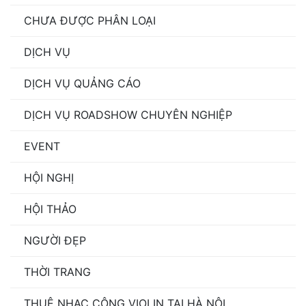
CHƯA ĐƯỢC PHÂN LOẠI
DỊCH VỤ
DỊCH VỤ QUẢNG CÁO
DỊCH VỤ ROADSHOW CHUYÊN NGHIỆP
EVENT
HỘI NGHỊ
HỘI THẢO
NGƯỜI ĐẸP
THỜI TRANG
THUÊ NHẠC CÔNG VIOLIN TẠI HÀ NỘI