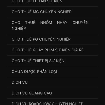
CHO THUÊ LỄ TÂN SỰ KIỆN
CHO THUÊ MC CHUYÊN NGHIỆP
CHO THUÊ NHÓM NHẢY CHUYÊN
NGHIỆP
CHO THUÊ PG CHUYÊN NGHIỆP
CHO THUÊ QUAY PHIM SỰ KIỆN GIÁ RẺ
CHO THUÊ THIẾT BỊ SỰ KIỆN
CHƯA ĐƯỢC PHÂN LOẠI
DỊCH VỤ
DỊCH VỤ QUẢNG CÁO
DỊCH VỤ ROADSHOW CHUYÊN NGHIỆP