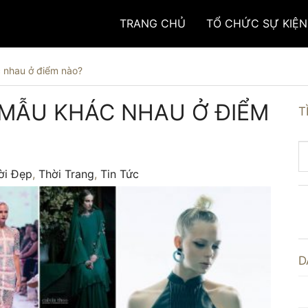
TRANG CHỦ
TỔ CHỨC SỰ KIỆN
 nhau ở điểm nào?
 MẪU KHÁC NHAU Ở ĐIỂM
T
ời Đẹp
,
Thời Trang
,
Tin Tức
D