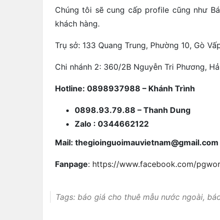
Chúng tôi sẽ cung cấp profile cũng như B
khách hàng.
Trụ sở: 133 Quang Trung, Phường 10, Gò Vấ
Chi nhánh 2: 360/2B Nguyễn Tri Phương, Hả
Hotline: 0898937988 – Khánh Trình
0898.93.79.88 – Thanh Dung
Zalo : 0344662122
Mail: thegioinguoimauvietnam@gmail.com
Fanpage
:
https://www.facebook.com/pgwo
Tags:
báo giá cho thuê mẫu nước ngoài
,
báo
nước ngoài
,
báo giá cung cấp người mẫu nh