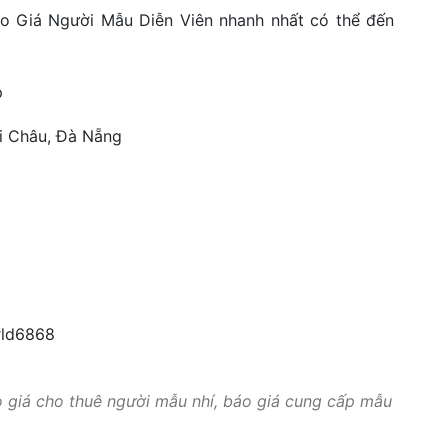
áo Giá Người Mẫu Diễn Viên nhanh nhất có thể đến
p
i Châu, Đà Nẵng
rld6868
 giá cho thuê người mẫu nhí
,
báo giá cung cấp mẫu
í
,
chi phí cho thuê mẫu nước ngoài
,
chi phí cho thuê