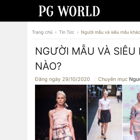
Trang chủ
›
Tin Tức
›
Người mẫu và siêu mẫu khác
NGƯỜI MẪU VÀ SIÊU
NÀO?
Đăng ngày
29/10/2020
Chuyên mục
Ngư