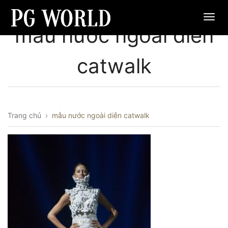
mẫu nước ngoài diễn
catwalk
Trang chủ
›
mẫu nước ngoài diễn catwalk