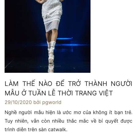
LÀM THẾ NÀO ĐỂ TRỞ THÀNH NGƯỜI
MẪU Ở TUẦN LỄ THỜI TRANG VIỆT
29/10/2020
bởi pgworld
Nghề người mẫu hiện là ước mơ của không ít bạn trẻ.
Tuy nhiên, vẫn còn nhiều thắc mắc về bí quyết được
trình diễn trên sàn catwalk.