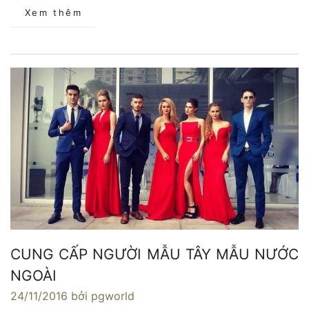
Xem thêm
CUNG CẤP NGƯỜI MẪU TÂY MẪU NƯỚC
NGOÀI
24/11/2016
bởi pgworld