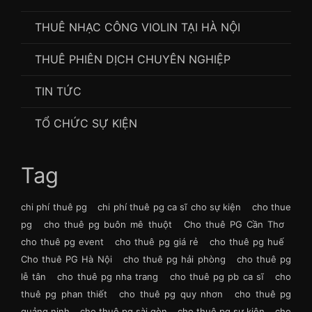
THUÊ NHẠC CÔNG VIOLIN TẠI HÀ NỘI
THUÊ PHIÊN DỊCH CHUYÊN NGHIỆP
TIN TỨC
TỔ CHỨC SỰ KIỆN
Tag
chi phí thuê pg
chi phí thuê pg ca sĩ cho sự kiện
cho thue
pg
cho thuê pg buôn mê thuột
Cho thuê PG Cần Thơ
cho thuê pg event
cho thuê pg giá rẻ
cho thuê pg huế
Cho thuê PG Hà Nội
cho thuê pg hải phòng
cho thuê pg
lễ tân
cho thuê pg nha trang
cho thuê pg pb ca sĩ
cho
thuê pg phan thiết
cho thuê pg quy nhơn
cho thuê pg
quảng ninh
cho thuê pg sài gòn
cho thuê pg sự kiện
cho