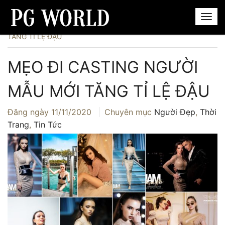
Trang chủ
›
Người Đẹp
›
MẸO ĐI CASTING NGƯỜI MẪU MỚI
TĂNG TỈ LỆ ĐẬU
MẸO ĐI CASTING NGƯỜI
MẪU MỚI TĂNG TỈ LỆ ĐẬU
Đăng ngày
11/11/2020
Chuyên mục
Người Đẹp
,
Thời
Trang
,
Tin Tức