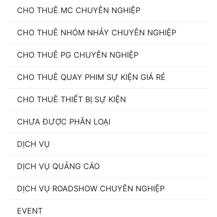
catwalk
,
người mẫu chụp ảnh
,
người mẫu chụp ảnh
CHO THUÊ MC CHUYÊN NGHIỆP
sản phẩm
,
người mẫu chụp ảnh thời trang
,
Người Mẫu
Chuyên Nghiệp
,
người mẫu dự sự kiện
,
người mẫu
CHO THUÊ NHÓM NHẢY CHUYÊN NGHIỆP
đứng xe
,
người mẫu giả khách
,
người mẫu giá rẻ
,
người mẫu giá rẻ đà nẵng
,
người mẫu giá rẻ tại tp
CHO THUÊ PG CHUYÊN NGHIỆP
hcm
,
người mẫu nhí
,
người mẫu nhí chụp ảnh thời
CHO THUÊ QUAY PHIM SỰ KIỆN GIÁ RẺ
trang
,
người mẫu nhí chuyên nghiệp
,
người mẫu nhí
diễn catwalk
,
người mẫu nhí giá rẻ
,
người mẫu nhí giá
CHO THUÊ THIẾT BỊ SỰ KIỆN
rẻ đà nẵng
,
người mẫu nhí giá rẻ tại tp hcm
,
người
mẫu nhí quảng cáo
,
người mẫu quảng cáo
,
người mẫu
CHƯA ĐƯỢC PHÂN LOẠI
quay tvc
,
người mẫu review
DỊCH VỤ
DỊCH VỤ QUẢNG CÁO
DỊCH VỤ ROADSHOW CHUYÊN NGHIỆP
EVENT