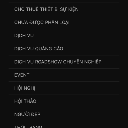
CHO THUÊ THIẾT BỊ SỰ KIỆN
CHƯA ĐƯỢC PHÂN LOẠI
DỊCH VỤ
DỊCH VỤ QUẢNG CÁO
DỊCH VỤ ROADSHOW CHUYÊN NGHIỆP
EVENT
HỘI NGHỊ
HỘI THẢO
NGƯỜI ĐẸP
THỜI TRANG