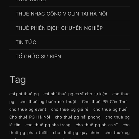
THUÊ NHẠC CÔNG VIOLIN TẠI HÀ NỘI
THUÊ PHIÊN DỊCH CHUYÊN NGHIỆP
TIN TỨC
TỔ CHỨC SỰ KIỆN
Tag
chi phí thuê pg
chi phí thuê pg ca sĩ cho sự kiện
cho thue
pg
cho thuê pg buôn mê thuột
Cho thuê PG Cần Thơ
cho thuê pg event
cho thuê pg giá rẻ
cho thuê pg huế
Cho thuê PG Hà Nội
cho thuê pg hải phòng
cho thuê pg
lễ tân
cho thuê pg nha trang
cho thuê pg pb ca sĩ
cho
thuê pg phan thiết
cho thuê pg quy nhơn
cho thuê pg