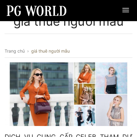
giá thuê người mẫu
Trang chủ
›
giá thuê người mẫu
DỊCH VỤ CUNG CẤP CELEB THAM DỰ