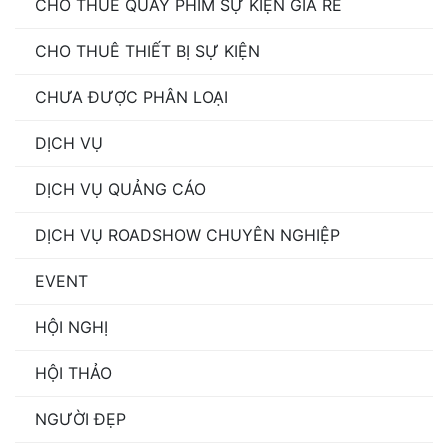
CHO THUÊ QUAY PHIM SỰ KIỆN GIÁ RẺ
CHO THUÊ THIẾT BỊ SỰ KIỆN
CHƯA ĐƯỢC PHÂN LOẠI
DỊCH VỤ
DỊCH VỤ QUẢNG CÁO
DỊCH VỤ ROADSHOW CHUYÊN NGHIỆP
EVENT
HỘI NGHỊ
HỘI THẢO
NGƯỜI ĐẸP