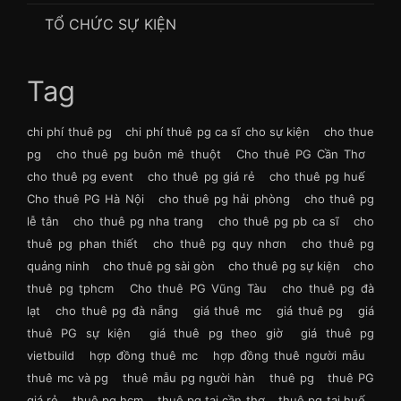
TỔ CHỨC SỰ KIỆN
Tag
chi phí thuê pg
chi phí thuê pg ca sĩ cho sự kiện
cho thue
pg
cho thuê pg buôn mê thuột
Cho thuê PG Cần Thơ
cho thuê pg event
cho thuê pg giá rẻ
cho thuê pg huế
Cho thuê PG Hà Nội
cho thuê pg hải phòng
cho thuê pg
lễ tân
cho thuê pg nha trang
cho thuê pg pb ca sĩ
cho
thuê pg phan thiết
cho thuê pg quy nhơn
cho thuê pg
quảng ninh
cho thuê pg sài gòn
cho thuê pg sự kiện
cho
thuê pg tphcm
Cho thuê PG Vũng Tàu
cho thuê pg đà
lạt
cho thuê pg đà nẵng
giá thuê mc
giá thuê pg
giá
thuê PG sự kiện
giá thuê pg theo giờ
giá thuê pg
vietbuild
hợp đồng thuê mc
hợp đồng thuê người mẫu
thuê mc và pg
thuê mẫu pg người hàn
thuê pg
thuê PG
giá rẻ
thuê pg hcm
thuê pg tại cần thơ
thuê pg tại huế