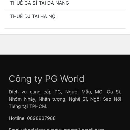
THUÊ CA SĨ TẠI ĐÀ NẴNG
THUÊ DJ TẠI HÀ NỘI
Công ty PG World
Dịch vụ cung cấp PG, Người Mẫu, MC, Ca Sĩ,
Nhóm Nhảy, Nhân tượng, Nghệ Sĩ, Ngôi Sao Nổi
Tiếng tại TPHCM.
Hotline: 0898937988
Email: thegioinguoimauvietnam@gmail.com