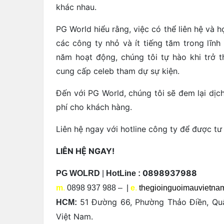
khác nhau.
PG World hiểu rằng, việc có thể liên hệ và 
các công ty nhỏ và ít tiếng tăm trong lĩn
năm hoạt động, chúng tôi tự hào khi trở t
cung cấp celeb tham dự sự kiện.
Đến với PG World, chúng tôi sẽ đem lại dịch 
phí cho khách hàng.
Liên hệ ngay với hotline công ty để được tư
LIÊN HỆ NGAY!
0898937988
PG WOLRD
|
HotLine :
m
.
0898 937 988 – |
e
.
thegioinguoimauvietn
51 Đường 66, Phường Thảo Điền, Qu
HCM:
Việt Nam.