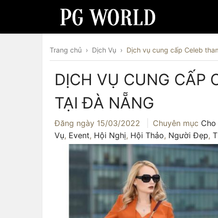
Trang chủ
›
Dịch Vụ
›
Dịch vụ cung cấp Celeb tha
DỊCH VỤ CUNG CẤP 
TẠI ĐÀ NẴNG
Đăng ngày
15/03/2022
Chuyên mục
Cho 
Vụ
,
Event
,
Hội Nghị
,
Hội Thảo
,
Người Đẹp
,
T