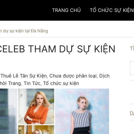
TRANG CHỦ
TỔ CHỨC SỰ KIỆN
m dự sự kiện tại Đà Nẵng
CELEB THAM DỰ SỰ KIỆN
T
Thuê Lễ Tân Sự Kiện
,
Chưa được phân loại
,
Dịch
hời Trang
,
Tin Tức
,
Tổ chức sự kiện
D