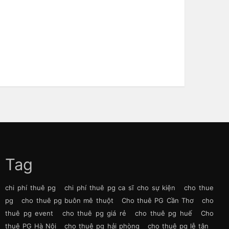
Tag
chi phí thuê pg
chi phí thuê pg ca sĩ cho sự kiện
cho thue
pg
cho thuê pg buôn mê thuột
Cho thuê PG Cần Thơ
cho
thuê pg event
cho thuê pg giá rẻ
cho thuê pg huế
Cho
thuê PG Hà Nội
cho thuê pg hải phòng
cho thuê pg lễ tân