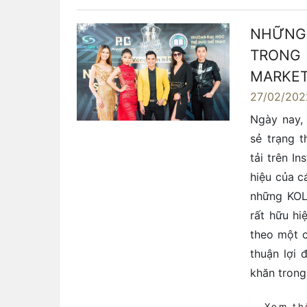
NHỮNG
TRONG
MARKET
27/02/202
Ngày nay,
sẻ trạng 
tải trên I
hiệu của c
những KOL
rất hữu h
theo một c
thuận lợi 
khăn trong
Xem t