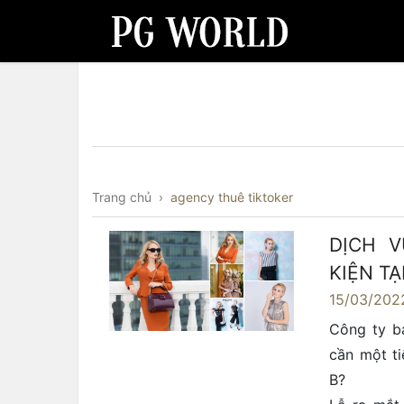
Trang chủ
›
agency thuê tiktoker
DỊCH 
KIỆN T
15/03/202
Công ty b
cần một ti
B?