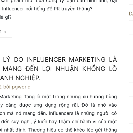
 sản phẩm mới của công ty bạn cần hình ảnh, đại
, Influencer nổi tiếng để PR truyền thông?
D
là gì?
hêm
LÝ DO INFLUENCER MARKETING LÀ
 MANG ĐẾN LỢI NHUẬN KHỔNG LỒ
ANH NGHIỆP.
2
bởi pgworld
 Marketing đang là một trong những xu hướng bùng
y càng được ứng dụng rộng rãi. Đó là nhờ vào
ích mà nó mang đến. Influencers là những người có
đến suy nghĩ, ý kiến hay thậm chí hành vi của một
 nhất định. Thương hiệu có thể khéo léo gửi thông