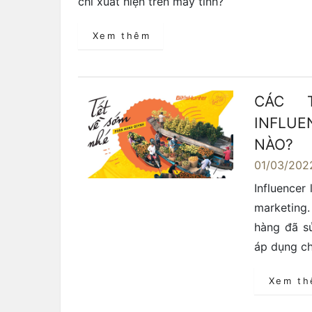
chỉ xuất hiện trên máy tính?
Xem thêm
CÁC 
INFLUE
NÀO?
01/03/202
Influencer
marketing
hàng đã s
áp dụng ch
Xem t