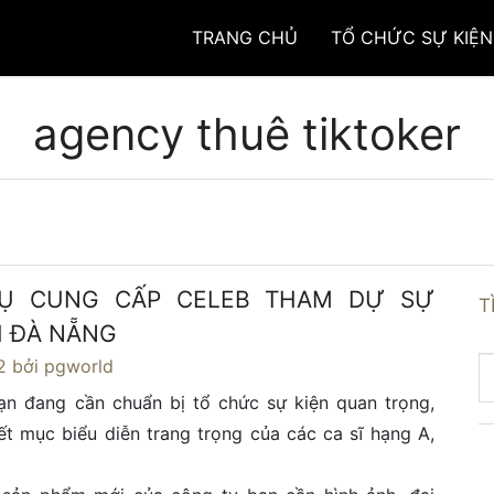
TRANG CHỦ
TỔ CHỨC SỰ KIỆN
agency thuê tiktoker
VỤ CUNG CẤP CELEB THAM DỰ SỰ
T
ẠI ĐÀ NẴNG
2
bởi pgworld
ạn đang cần chuẩn bị tổ chức sự kiện quan trọng,
ết mục biểu diễn trang trọng của các ca sĩ hạng A,