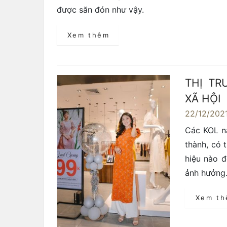
được săn đón như vậy.
Xem thêm
THỊ T
XÃ HỘI
22/12/202
Các KOL n
thành, có 
hiệu nào 
ảnh hưởng
Xem t