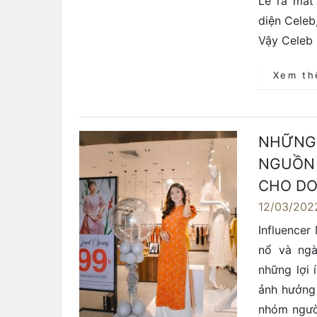
Lễ ra mắt
diện Celeb
Vậy Celeb 
Xem t
NHỮNG 
NGUỒN
CHO DO
12/03/202
Influencer
nổ và ngà
những lợi 
ảnh hưởng 
nhóm người