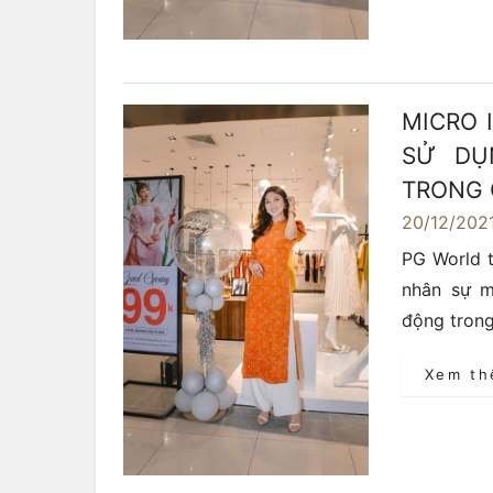
MICRO 
SỬ DỤ
TRONG 
20/12/202
PG World t
nhân sự m
động trong
Xem t