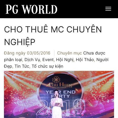
Trang chủ
›
Dịch Vụ
›
Cho thuê MC chuyên nghiệp
CHO THUÊ MC CHUYÊN
NGHIỆP
Đăng ngày
03/05/2016
Chuyên mục
Chưa được
phân loại
,
Dịch Vụ
,
Event
,
Hội Nghị
,
Hội Thảo
,
Người
Đẹp
,
Tin Tức
,
Tổ chức sự kiện