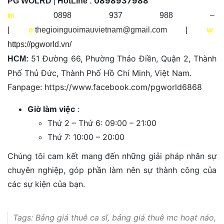
0898937988
PG WOLRD
|
HotLine :
m
.
0898 937 988 –
|
e
.
thegioinguoimauvietnam@gmail.com
|
w
.
https://pgworld.vn/
51 Đường 66, Phường Thảo Điền, Quận 2, Thành
HCM:
Phố Thủ Đức, Thành Phố Hồ Chí Minh, Việt Nam.
Fanpage: https://www.facebook.com/pgworld6868
Giờ làm việc
:
Thứ 2 – Thứ 6: 09:00 – 21:00
Thứ 7: 10:00 – 20:00
Chúng tôi cam kết mang đến những giải pháp nhân sự
chuyên nghiệp, góp phần làm nên sự thành công của
các sự kiện của bạn.
Tags:
Bảng giá thuê ca sĩ
,
bảng giá thuê mc hoạt náo
,