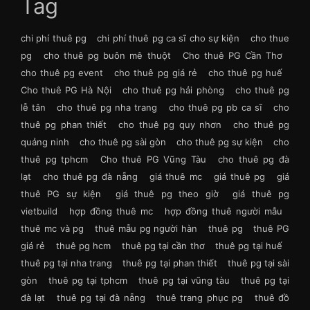
Tag
chi phí thuê pg
chi phí thuê pg ca sĩ cho sự kiện
cho thue
pg
cho thuê pg buôn mê thuột
Cho thuê PG Cần Thơ
cho thuê pg event
cho thuê pg giá rẻ
cho thuê pg huế
Cho thuê PG Hà Nội
cho thuê pg hải phòng
cho thuê pg
lễ tân
cho thuê pg nha trang
cho thuê pg pb ca sĩ
cho
thuê pg phan thiết
cho thuê pg quy nhơn
cho thuê pg
quảng ninh
cho thuê pg sài gòn
cho thuê pg sự kiện
cho
thuê pg tphcm
Cho thuê PG Vũng Tàu
cho thuê pg đà
lạt
cho thuê pg đà nẵng
giá thuê mc
giá thuê pg
giá
thuê PG sự kiện
giá thuê pg theo giờ
giá thuê pg
vietbuild
hợp đồng thuê mc
hợp đồng thuê người mẫu
thuê mc và pg
thuê mẫu pg người hàn
thuê pg
thuê PG
giá rẻ
thuê pg hcm
thuê pg tại cần thơ
thuê pg tại huế
thuê pg tại nha trang
thuê pg tại phan thiết
thuê pg tại sài
gòn
thuê pg tại tphcm
thuê pg tại vũng tàu
thuê pg tại
đà lạt
thuê pg tại đà nẵng
thuê trang phục pg
thuê đồ