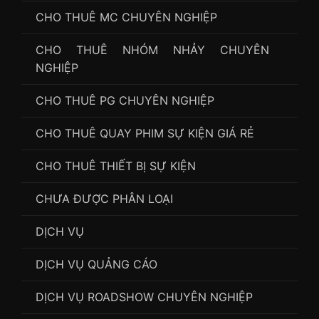
tại sài gòn
CHO THUÊ MC CHUYÊN NGHIỆP
,
thuê mc tất niên
,
thuê mc tổ chức chương
trình tất niên cuối năm
,
thuê mc tổ chức trò chơi
,
CHO THUÊ NHÓM NHẢY CHUYÊN
thuê mc tour team building
,
thuê mc trò chơi
,
thuê
NGHIỆP
mc trung thu
,
thuê mc và pg
,
thuê sinh viên làm mc ở
hn
,
thuê trang phục mc
,
thuê trang phục mc hải
CHO THUÊ PG CHUYÊN NGHIỆP
phòng
,
thuê trang phục mc sự kiện
,
thuê vest áo dài
mc
,
tiền thuê mc
CHO THUÊ QUAY PHIM SỰ KIỆN GIÁ RẺ
CHO THUÊ THIẾT BỊ SỰ KIỆN
CHƯA ĐƯỢC PHÂN LOẠI
DỊCH VỤ
DỊCH VỤ QUẢNG CÁO
DỊCH VỤ ROADSHOW CHUYÊN NGHIỆP