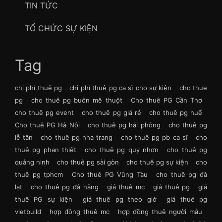
TIN TỨC
TỔ CHỨC SỰ KIỆN
Tag
chi phí thuê pg
chi phí thuê pg ca sĩ cho sự kiện
cho thue
pg
cho thuê pg buôn mê thuột
Cho thuê PG Cần Thơ
cho thuê pg event
cho thuê pg giá rẻ
cho thuê pg huế
Cho thuê PG Hà Nội
cho thuê pg hải phòng
cho thuê pg
lễ tân
cho thuê pg nha trang
cho thuê pg pb ca sĩ
cho
thuê pg phan thiết
cho thuê pg quy nhơn
cho thuê pg
quảng ninh
cho thuê pg sài gòn
cho thuê pg sự kiện
cho
thuê pg tphcm
Cho thuê PG Vũng Tàu
cho thuê pg đà
lạt
cho thuê pg đà nẵng
giá thuê mc
giá thuê pg
giá
thuê PG sự kiện
giá thuê pg theo giờ
giá thuê pg
vietbuild
hợp đồng thuê mc
hợp đồng thuê người mẫu