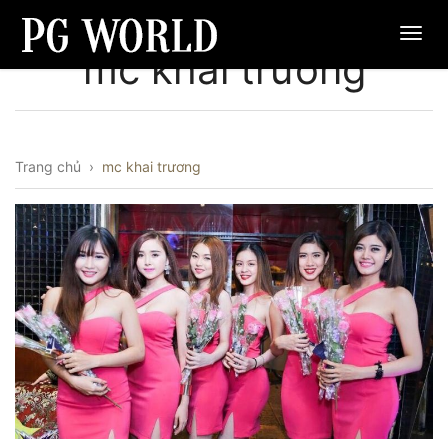
mc khai trương
Trang chủ
›
mc khai trương