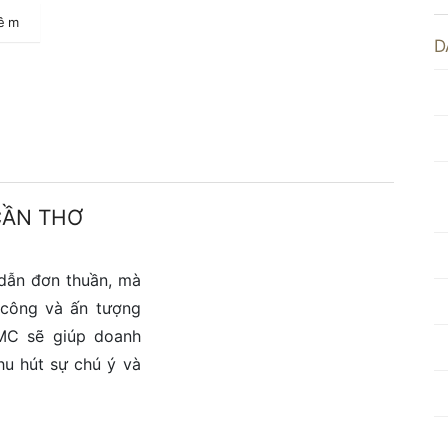
hêm
D
CẦN THƠ
dẫn đơn thuần, mà
 công và ấn tượng
MC sẽ giúp doanh
hu hút sự chú ý và