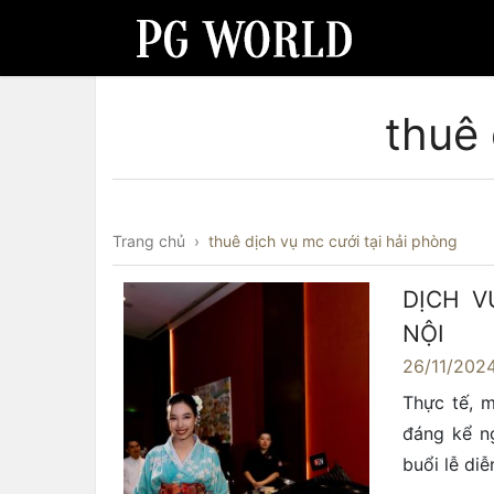
thuê 
Trang chủ
›
thuê dịch vụ mc cưới tại hải phòng
DỊCH V
NỘI
26/11/202
Thực tế, 
đáng kể n
buổi lễ di