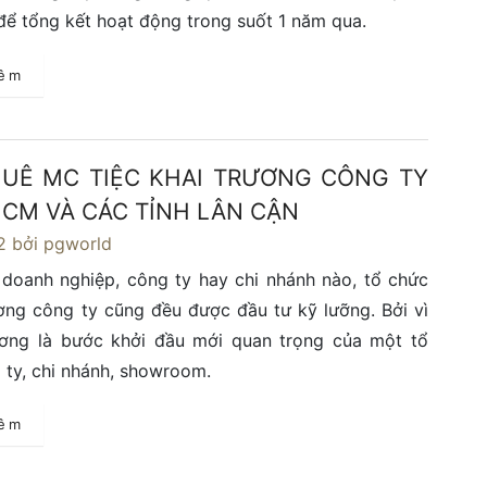
để tổng kết hoạt động trong suốt 1 năm qua.
hêm
UÊ MC TIỆC KHAI TRƯƠNG CÔNG TY
 HCM VÀ CÁC TỈNH LÂN CẬN
2
bởi pgworld
 doanh nghiệp, công ty hay chi nhánh nào, tổ chức
ương công ty cũng đều được đầu tư kỹ lưỡng. Bởi vì
rương là bước khởi đầu mới quan trọng của một tổ
 ty, chi nhánh, showroom.
hêm