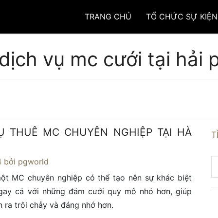
TRANG CHỦ
TỔ CHỨC SỰ KIỆN
dịch vụ mc cưới tại hải
Ụ THUÊ MC CHUYÊN NGHIỆP TẠI HÀ
T
4
bởi pgworld
một MC chuyên nghiệp có thể tạo nên sự khác biệt
gay cả với những đám cưới quy mô nhỏ hơn, giúp
ễn ra trôi chảy và đáng nhớ hơn.