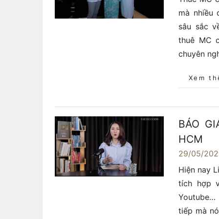
mà nhiều 
sâu sắc v
thuê MC c
chuyên ngh
Xem t
BÁO GI
HCM
29/05/20
Hiện nay L
tích hợp 
Youtube… 
tiếp mà nó