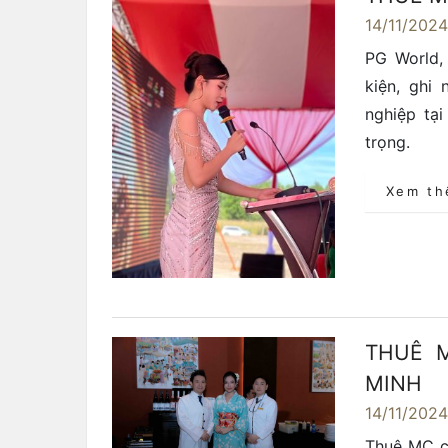
14/11/202
PG World,
kiện, ghi
nghiệp tạ
trọng.
Xem t
THUÊ M
MINH
14/11/202
Thuê MC ch