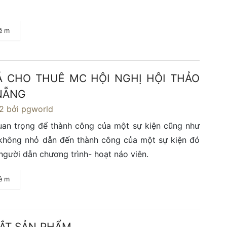
hêm
Á CHO THUÊ MC HỘI NGHỊ HỘI THẢO
 NẴNG
2
bởi pgworld
uan trọng để thành công của một sự kiện cũng như
không nhỏ dẫn đến thành công của một sự kiện đó
gười dẫn chương trình- hoạt náo viên.
hêm
MẮT SẢN PHẨM