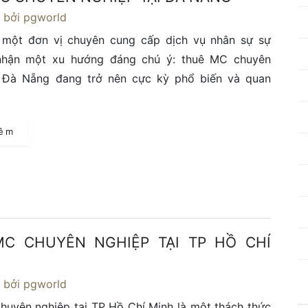
4
bởi pgworld
 một đơn vị chuyên cung cấp dịch vụ nhân sự sự
 nhận một xu hướng đáng chú ý: thuê MC chuyên
i Đà Nẵng đang trở nên cực kỳ phổ biến và quan
hêm
C CHUYÊN NGHIỆP TẠI TP HỒ CHÍ
4
bởi pgworld
uyên nghiệp tại TP Hồ Chí Minh là một thách thức