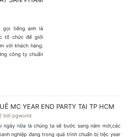
gọi tiếng anh là
c tổ chức để giới
ơn với khách hàng.
hững công ty chuẩn
UÊ MC YEAR END PARTY TẠI TP HCM
2
bởi pgworld
ài ngày nữa là chúng ta sẽ bước sang năm mới,các
oanh nghiệp đang trong quá trình chuẩn bị tiệc year