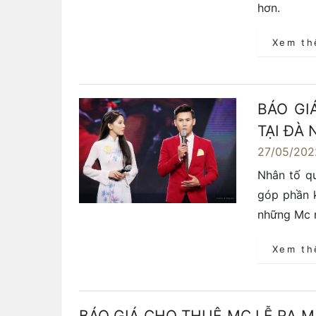
hơn.
Xem t
BÁO GI
TẠI ĐÀ
27/05/202
Nhân tố q
góp phần 
những Mc n
Xem t
BÁO GIÁ CHO THUÊ MC LỄ RA 