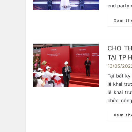
end party 
Xem t
CHO TH
TẠI TP
13/05/202
Tại bất kỳ
lễ khai tr
lễ khai t
chức, công
Xem t