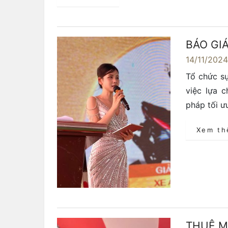
BÁO GI
14/11/202
Tổ chức sự
việc lựa 
pháp tối ư
Xem t
THUÊ M