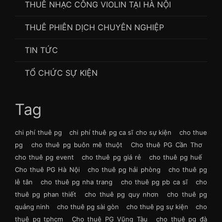
THUÊ NHẠC CÔNG VIOLIN TẠI HÀ NỘI
THUÊ PHIÊN DỊCH CHUYÊN NGHIỆP
TIN TỨC
TỔ CHỨC SỰ KIỆN
Tag
chi phí thuê pg
chi phí thuê pg ca sĩ cho sự kiện
cho thue
pg
cho thuê pg buôn mê thuột
Cho thuê PG Cần Thơ
cho thuê pg event
cho thuê pg giá rẻ
cho thuê pg huế
Cho thuê PG Hà Nội
cho thuê pg hải phòng
cho thuê pg
lễ tân
cho thuê pg nha trang
cho thuê pg pb ca sĩ
cho
thuê pg phan thiết
cho thuê pg quy nhơn
cho thuê pg
quảng ninh
cho thuê pg sài gòn
cho thuê pg sự kiện
cho
thuê pg tphcm
Cho thuê PG Vũng Tàu
cho thuê pg đà