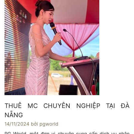
THUÊ MC CHUYÊN NGHIỆP TẠI ĐÀ
NẴNG
14/11/2024
bởi pgworld
PG World, một đơn vị chuyên cung cấp dịch vụ nhân