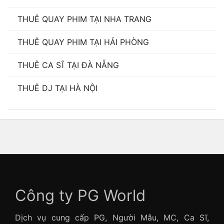
THUÊ QUAY PHIM TẠI NHA TRANG
THUÊ QUAY PHIM TẠI HẢI PHÒNG
THUÊ CA SĨ TẠI ĐÀ NẴNG
THUÊ DJ TẠI HÀ NỘI
Công ty PG World
Dịch vụ cung cấp PG, Người Mẫu, MC, Ca Sĩ,