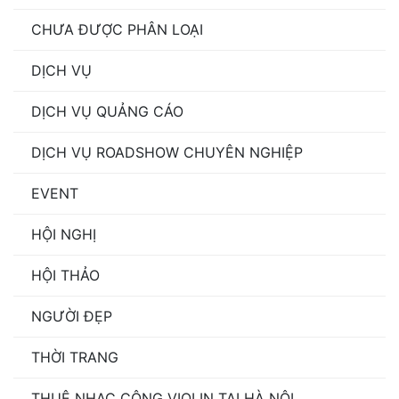
CHƯA ĐƯỢC PHÂN LOẠI
DỊCH VỤ
DỊCH VỤ QUẢNG CÁO
DỊCH VỤ ROADSHOW CHUYÊN NGHIỆP
EVENT
HỘI NGHỊ
HỘI THẢO
NGƯỜI ĐẸP
THỜI TRANG
THUÊ NHẠC CÔNG VIOLIN TẠI HÀ NỘI