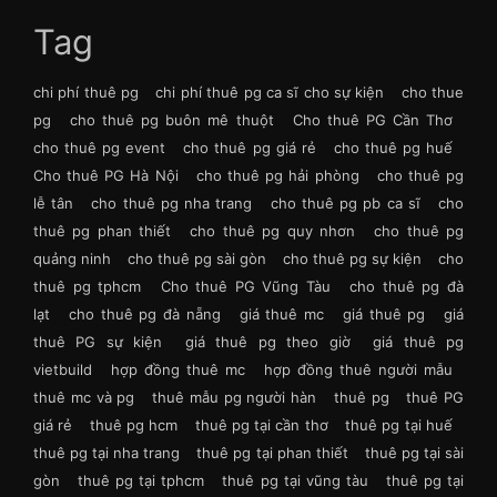
Tag
chi phí thuê pg
chi phí thuê pg ca sĩ cho sự kiện
cho thue
pg
cho thuê pg buôn mê thuột
Cho thuê PG Cần Thơ
cho thuê pg event
cho thuê pg giá rẻ
cho thuê pg huế
Cho thuê PG Hà Nội
cho thuê pg hải phòng
cho thuê pg
lễ tân
cho thuê pg nha trang
cho thuê pg pb ca sĩ
cho
thuê pg phan thiết
cho thuê pg quy nhơn
cho thuê pg
quảng ninh
cho thuê pg sài gòn
cho thuê pg sự kiện
cho
thuê pg tphcm
Cho thuê PG Vũng Tàu
cho thuê pg đà
lạt
cho thuê pg đà nẵng
giá thuê mc
giá thuê pg
giá
thuê PG sự kiện
giá thuê pg theo giờ
giá thuê pg
vietbuild
hợp đồng thuê mc
hợp đồng thuê người mẫu
thuê mc và pg
thuê mẫu pg người hàn
thuê pg
thuê PG
giá rẻ
thuê pg hcm
thuê pg tại cần thơ
thuê pg tại huế
thuê pg tại nha trang
thuê pg tại phan thiết
thuê pg tại sài
gòn
thuê pg tại tphcm
thuê pg tại vũng tàu
thuê pg tại