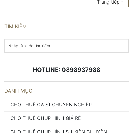
Trang tiếp »
TÌM KIẾM
HOTLINE: 0898937988
DANH MỤC
CHO THUÊ CA SĨ CHUYÊN NGHIỆP
CHO THUÊ CHỤP HÌNH GIÁ RẺ
CHO THUÊ CHỤP HÌNH SỰ KIỆN CHUYÊN