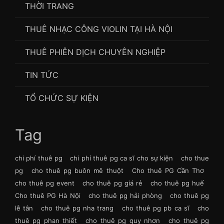
THỜI TRANG
THUÊ NHẠC CÔNG VIOLIN TẠI HÀ NỘI
THUÊ PHIÊN DỊCH CHUYÊN NGHIỆP
TIN TỨC
TỔ CHỨC SỰ KIỆN
Tag
chi phí thuê pg
chi phí thuê pg ca sĩ cho sự kiện
cho thue
pg
cho thuê pg buôn mê thuột
Cho thuê PG Cần Thơ
cho thuê pg event
cho thuê pg giá rẻ
cho thuê pg huế
Cho thuê PG Hà Nội
cho thuê pg hải phòng
cho thuê pg
lễ tân
cho thuê pg nha trang
cho thuê pg pb ca sĩ
cho
thuê pg phan thiết
cho thuê pg quy nhơn
cho thuê pg