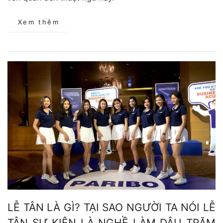
Xem thêm
LỄ TÂN LÀ GÌ? TẠI SAO NGƯỜI TA NÓI LỄ
TÂN SỰ KIỆN LÀ NGHỀ LÀM DÂU TRĂM