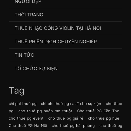
NGƯỜI ĐẸP
THỜI TRANG
THUÊ NHẠC CÔNG VIOLIN TẠI HÀ NỘI
THUÊ PHIÊN DỊCH CHUYÊN NGHIỆP
TIN TỨC
TỔ CHỨC SỰ KIỆN
Tag
chi phí thuê pg
chi phí thuê pg ca sĩ cho sự kiện
cho thue
pg
cho thuê pg buôn mê thuột
Cho thuê PG Cần Thơ
cho thuê pg event
cho thuê pg giá rẻ
cho thuê pg huế
Cho thuê PG Hà Nội
cho thuê pg hải phòng
cho thuê pg