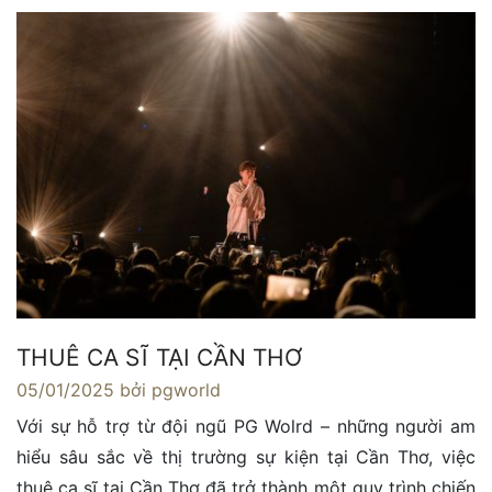
THUÊ CA SĨ TẠI CẦN THƠ
05/01/2025
bởi pgworld
Với sự hỗ trợ từ đội ngũ PG Wolrd – những người am
hiểu sâu sắc về thị trường sự kiện tại Cần Thơ, việc
thuê ca sĩ tại Cần Thơ đã trở thành một quy trình chiến