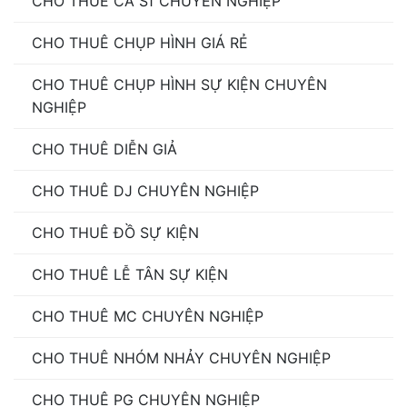
CHO THUÊ CA SĨ CHUYÊN NGHIỆP
Hà Nội
,
Giá Thuê Và Các Gói Dịch Vụ Thuê Band
Nhạc Flamenco
,
Gói dịch vụ Thuê Band Nhạc
CHO THUÊ CHỤP HÌNH GIÁ RẺ
Flamenco
,
hợp đồng thuê ca sĩ
,
Thuê Band Nhạc
Flamenco
,
Thuê dàn nhạc giao hưởng
,
thuê nhạc
CHO THUÊ CHỤP HÌNH SỰ KIỆN CHUYÊN
công guitar
,
thuê nhạc công saxophone
,
Thuê Nhạc
NGHIỆP
Công Saxophone Chuyên Nghiệp Tại Hà Nội
,
Thuê
CHO THUÊ DIỄN GIẢ
Nhạc Công Saxophone Để Có Sự Kiện Hoàn Hảo
,
Thuê Nhạc Công Saxophone Tại Hà Nội
,
Thuê Nhạc
CHO THUÊ DJ CHUYÊN NGHIỆP
Công Saxophone Tại Hồ Chí Minh
CHO THUÊ ĐỒ SỰ KIỆN
CHO THUÊ LỄ TÂN SỰ KIỆN
CHO THUÊ MC CHUYÊN NGHIỆP
CHO THUÊ NHÓM NHẢY CHUYÊN NGHIỆP
CHO THUÊ PG CHUYÊN NGHIỆP