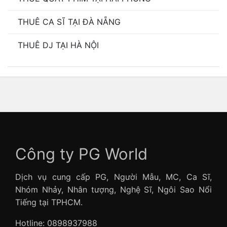
THUÊ CA SĨ TẠI ĐÀ NẴNG
THUÊ DJ TẠI HÀ NỘI
Công ty PG World
Dịch vụ cung cấp PG, Người Mẫu, MC, Ca Sĩ,
Nhóm Nhảy, Nhân tượng, Nghệ Sĩ, Ngôi Sao Nổi
Tiếng tại TPHCM.
Hotline: 0898937988