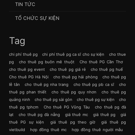
TIN TỨC
TỔ CHỨC SỰ KIỆN
Tag
chi phí thuê pg
chi phí thuê pg ca sĩ cho sự kiện
cho thue
pg
cho thuê pg buôn mê thuột
Cho thuê PG Cần Thơ
cho thuê pg event
cho thuê pg giá rẻ
cho thuê pg huế
Cho thuê PG Hà Nội
cho thuê pg hải phòng
cho thuê pg
lễ tân
cho thuê pg nha trang
cho thuê pg pb ca sĩ
cho
thuê pg phan thiết
cho thuê pg quy nhơn
cho thuê pg
quảng ninh
cho thuê pg sài gòn
cho thuê pg sự kiện
cho
thuê pg tphcm
Cho thuê PG Vũng Tàu
cho thuê pg đà
lạt
cho thuê pg đà nẵng
giá thuê mc
giá thuê pg
giá
thuê PG sự kiện
giá thuê pg theo giờ
giá thuê pg
vietbuild
hợp đồng thuê mc
hợp đồng thuê người mẫu