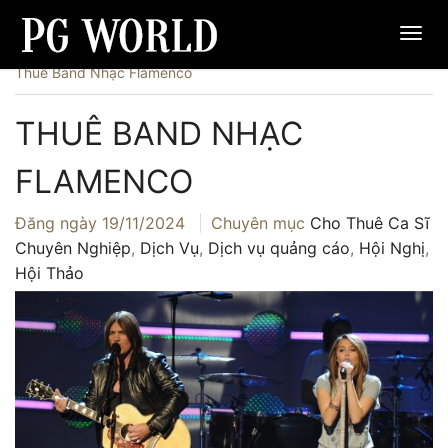
Trang chủ
›
Dịch Vụ
›
Cho Thuê Ca Sĩ Chuyên Nghiệp
›
Thuê Band Nhạc Flamenco
THUÊ BAND NHẠC
FLAMENCO
Đăng ngày
19/11/2024
Chuyên mục
Cho Thuê Ca Sĩ
Chuyên Nghiệp
,
Dịch Vụ
,
Dịch vụ quảng cáo
,
Hội Nghị
,
Hội Thảo