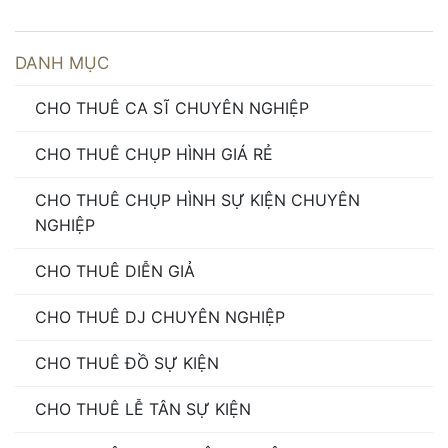
SG
,
cho thuê ca sĩ tại tp HCM
,
cho thuê mc ca sĩ vũ
đoàn
,
cho thuê pg pb ca sĩ
,
cung cap ca si
,
Cung cấp
DANH MỤC
ca sĩ quảng cáo theo yêu cầu
,
Cung Cấp Cho Thuê
Ca Sĩ
,
Dịch Vụ Thuê Band Nhạc Dân Tộc
,
Giá Thuê
CHO THUÊ CA SĨ CHUYÊN NGHIỆP
Band Nhạc Dân Tộc
,
hợp đồng thuê ca sĩ
,
Ký Kết Hợp
Đồng Thuê Band Nhạc Dân Tộc
,
Quy Trình Thuê Band
CHO THUÊ CHỤP HÌNH GIÁ RẺ
Nhạc Dân Tộc
CHO THUÊ CHỤP HÌNH SỰ KIỆN CHUYÊN
NGHIỆP
CHO THUÊ DIỄN GIẢ
CHO THUÊ DJ CHUYÊN NGHIỆP
CHO THUÊ ĐỒ SỰ KIỆN
CHO THUÊ LỄ TÂN SỰ KIỆN