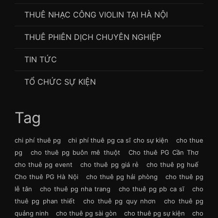
THUÊ NHẠC CÔNG VIOLIN TẠI HÀ NỘI
THUÊ PHIÊN DỊCH CHUYÊN NGHIỆP
TIN TỨC
TỔ CHỨC SỰ KIỆN
Tag
chi phí thuê pg
chi phí thuê pg ca sĩ cho sự kiện
cho thue
pg
cho thuê pg buôn mê thuột
Cho thuê PG Cần Thơ
cho thuê pg event
cho thuê pg giá rẻ
cho thuê pg huế
Cho thuê PG Hà Nội
cho thuê pg hải phòng
cho thuê pg
lễ tân
cho thuê pg nha trang
cho thuê pg pb ca sĩ
cho
thuê pg phan thiết
cho thuê pg quy nhơn
cho thuê pg
quảng ninh
cho thuê pg sài gòn
cho thuê pg sự kiện
cho