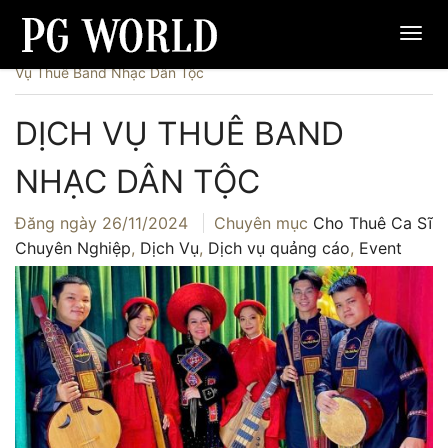
Trang chủ
›
Dịch Vụ
›
Cho Thuê Ca Sĩ Chuyên Nghiệp
›
Dịch
Vụ Thuê Band Nhạc Dân Tộc
DỊCH VỤ THUÊ BAND
NHẠC DÂN TỘC
Đăng ngày
26/11/2024
Chuyên mục
Cho Thuê Ca Sĩ
Chuyên Nghiệp
,
Dịch Vụ
,
Dịch vụ quảng cáo
,
Event