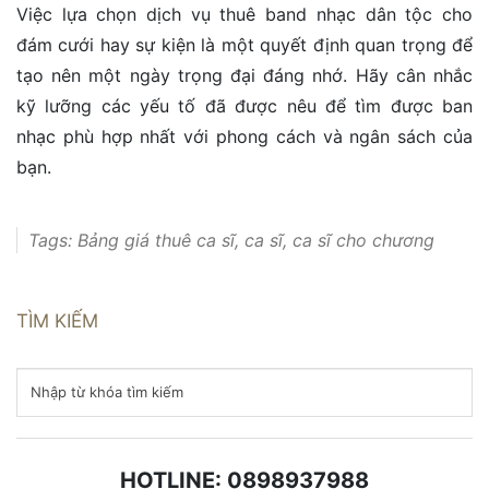
Việc lựa chọn dịch vụ thuê band nhạc dân tộc cho
đám cưới hay sự kiện là một quyết định quan trọng để
tạo nên một ngày trọng đại đáng nhớ. Hãy cân nhắc
kỹ lưỡng các yếu tố đã được nêu để tìm được ban
nhạc phù hợp nhất với phong cách và ngân sách của
bạn.
Tags:
Bảng giá thuê ca sĩ
,
ca sĩ
,
ca sĩ cho chương
trình
,
ca sĩ sự kiện
,
Các Bước Thuê Band Nhạc Dân
Tộc
,
chi phí thuê pg ca sĩ cho sự kiện
,
Cho Thuê Ca
TÌM KIẾM
Sĩ
,
Cho Thuê Ca Sĩ bolero
,
Cho thuê ca sĩ chuyên
nghiệp
,
Cho thuê ca sĩ chuyên nghiệp agency thuê ca
sĩ
,
Cho Thuê Ca Sĩ dân ca
,
Cho thuê ca sĩ hat sự kiện
,
cho thuê ca sĩ hát sự kiện chuyên nghiệp
,
cho thuê ca
sĩ hát tiệc
,
Cho Thuê Ca Sĩ họp báo
,
Cho Thuê Ca Sĩ
nhạc trẻ
,
Cho Thuê Ca Sĩ sự kiện
,
cho thuê ca sĩ tại
HOTLINE: 0898937988
Cần Thơ
,
cho thuê ca sĩ tại Hà Nội
,
cho thuê ca sĩ tại