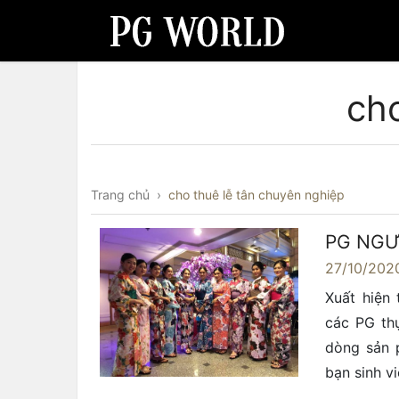
cho
Trang chủ
›
cho thuê lễ tân chuyên nghiệp
PG NGƯ
27/10/202
Xuất hiện
các PG thự
dòng sản 
bạn sinh v