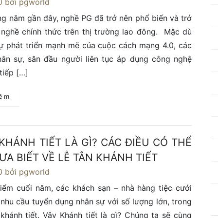
0
bởi pgworld
g năm gần đây, nghề PG đã trở nên phổ biến và trở
nghề chính thức trên thị trường lao đông. Mặc dù
ự phát triển mạnh mẽ của cuộc cách mạng 4.0, các
hân sự, săn đầu người liên tục áp dụng công nghệ
tiếp […]
hêm
 KHÁNH TIẾT LÀ GÌ? CÁC ĐIỀU CÓ THỂ
ƯA BIẾT VỀ LỄ TÂN KHÁNH TIẾT
0
bởi pgworld
iểm cuối năm, các khách sạn – nhà hàng tiệc cưới
nhu cầu tuyển dụng nhân sự với số lượng lớn, trong
khánh tiết. Vậy Khánh tiết là gì? Chúng ta sẽ cùng