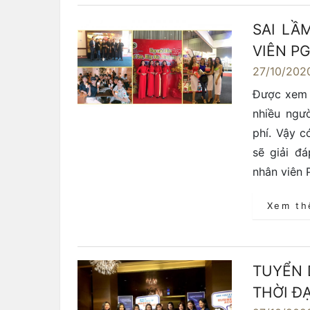
SAI LẦ
VIÊN PG
27/10/202
Được xem l
nhiều ngườ
phí. Vậy c
sẽ giải đ
nhân viên P
Xem t
TUYỂN 
THỜI ĐẠ