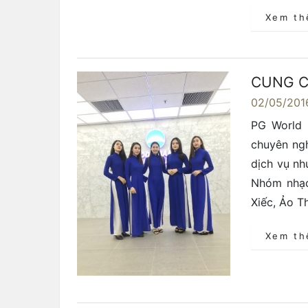
Xem t
CUNG C
02/05/201
PG World 
chuyên ng
dịch vụ nh
Nhóm nhạc
Xiếc, Ảo T
Xem t