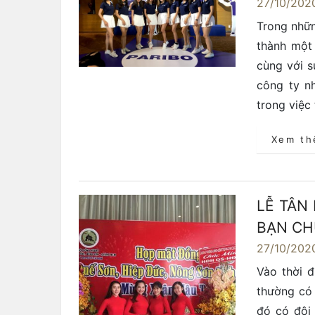
27/10/202
Trong nhữn
thành một 
cùng với s
công ty n
trong việc 
Xem t
LỄ TÂN
BẠN CH
27/10/202
Vào thời đ
thường có 
đó có đội 