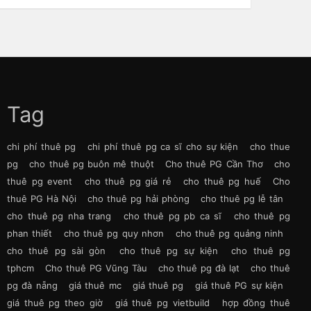
Tag
chi phí thuê pg
chi phí thuê pg ca sĩ cho sự kiện
cho thue
pg
cho thuê pg buôn mê thuột
Cho thuê PG Cần Thơ
cho
thuê pg event
cho thuê pg giá rẻ
cho thuê pg huế
Cho
thuê PG Hà Nội
cho thuê pg hải phòng
cho thuê pg lễ tân
cho thuê pg nha trang
cho thuê pg pb ca sĩ
cho thuê pg
phan thiết
cho thuê pg quy nhơn
cho thuê pg quảng ninh
cho thuê pg sài gòn
cho thuê pg sự kiện
cho thuê pg
tphcm
Cho thuê PG Vũng Tàu
cho thuê pg đà lạt
cho thuê
pg đà nẵng
giá thuê mc
giá thuê pg
giá thuê PG sự kiện
giá thuê pg theo giờ
giá thuê pg vietbuild
hợp đồng thuê