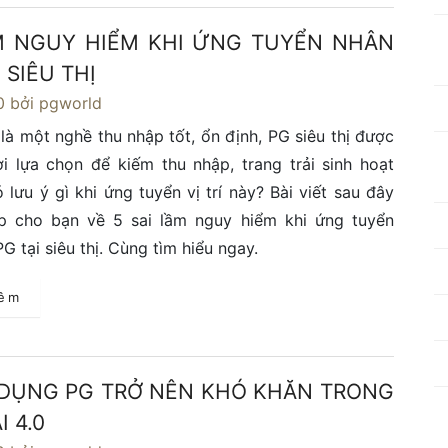
M NGUY HIỂM KHI ỨNG TUYỂN NHÂN
 SIÊU THỊ
0
bởi pgworld
à một nghề thu nhập tốt, ổn định, PG siêu thị được
i lựa chọn để kiếm thu nhập, trang trải sinh hoạt
ó lưu ý gì khi ứng tuyển vị trí này? Bài viết sau đây
áp cho bạn về 5 sai lầm nguy hiểm khi ứng tuyển
G tại siêu thị. Cùng tìm hiểu ngay.
hêm
DỤNG PG TRỞ NÊN KHÓ KHĂN TRONG
I 4.0