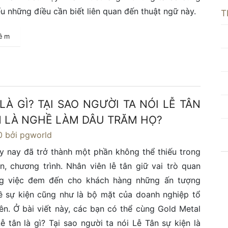
ểu những điều cần biết liên quan đến thuật ngữ này.
T
hêm
LÀ GÌ? TẠI SAO NGƯỜI TA NÓI LỄ TÂN
N LÀ NGHỀ LÀM DÂU TRĂM HỌ?
0
bởi pgworld
y nay đã trở thành một phần không thể thiếu trong
n, chương trình. Nhân viên lễ tân giữ vai trò quan
ng việc đem đến cho khách hàng những ấn tượng
ề sự kiện cũng như là bộ mặt của doanh nghiệp tổ
ên. Ở bài viết này, các bạn có thể cùng Gold Metal
Lễ tân là gì? Tại sao người ta nói Lễ Tân sự kiện là