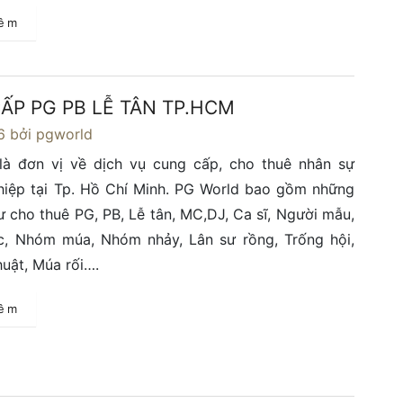
hêm
ẤP PG PB LỄ TÂN TP.HCM
6
bởi pgworld
là đơn vị về dịch vụ cung cấp, cho thuê nhân sự
hiệp tại Tp. Hồ Chí Minh. PG World bao gồm những
ư cho thuê PG, PB, Lễ tân, MC,DJ, Ca sĩ, Người mẫu,
, Nhóm múa, Nhóm nhảy, Lân sư rồng, Trống hội,
huật, Múa rối….
hêm