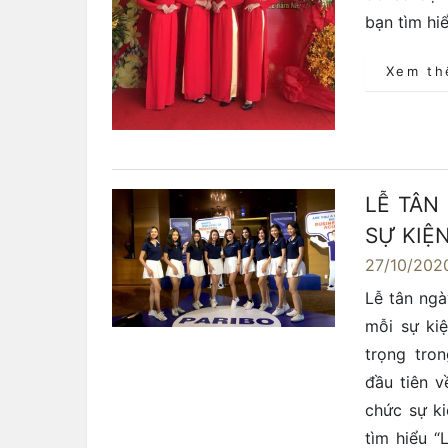
bạn tìm hi
Xem t
LỄ TÂN 
SỰ KIỆ
27/10/202
Lễ tân ngà
mỗi sự kiệ
trọng tro
đầu tiên v
chức sự ki
tìm hiểu “