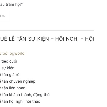
âu trăm họ?”
hêm
UÊ LỄ TÂN SỰ KIỆN – HỘI NGHỊ – HỘI
6
bởi pgworld
 tiệc cưới
n sự kiện
 tân giá rẻ
ễ tân chuyên nghiệp
ễ tân liên hoan
ễ tân khánh thành, động thổ
 tân hội nghị, hội thảo