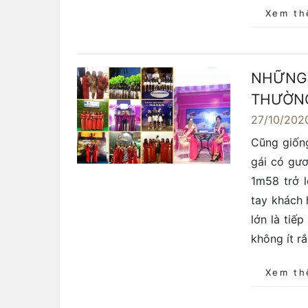
Xem t
NHỮNG
THƯỜNG
27/10/202
Cũng giốn
gái có gươ
1m58 trở l
tay khách 
lớn là tiế
không ít rắ
Xem t