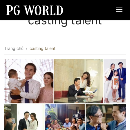
casting talent
Trang chủ
›
casting talent