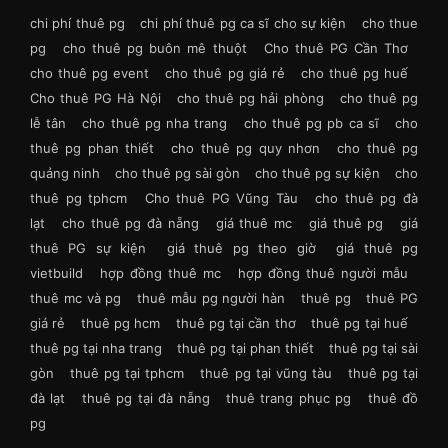
chi phí thuê pg
chi phí thuê pg ca sĩ cho sự kiện
cho thue
pg
cho thuê pg buôn mê thuột
Cho thuê PG Cần Thơ
cho thuê pg event
cho thuê pg giá rẻ
cho thuê pg huế
Cho thuê PG Hà Nội
cho thuê pg hải phòng
cho thuê pg
lễ tân
cho thuê pg nha trang
cho thuê pg pb ca sĩ
cho
thuê pg phan thiết
cho thuê pg quy nhơn
cho thuê pg
quảng ninh
cho thuê pg sài gòn
cho thuê pg sự kiện
cho
thuê pg tphcm
Cho thuê PG Vũng Tàu
cho thuê pg đà
lạt
cho thuê pg đà nẵng
giá thuê mc
giá thuê pg
giá
thuê PG sự kiện
giá thuê pg theo giờ
giá thuê pg
vietbuild
hợp đồng thuê mc
hợp đồng thuê người mẫu
thuê mc và pg
thuê mẫu pg người hàn
thuê pg
thuê PG
giá rẻ
thuê pg hcm
thuê pg tại cần thơ
thuê pg tại huế
thuê pg tại nha trang
thuê pg tại phan thiết
thuê pg tại sài
gòn
thuê pg tại tphcm
thuê pg tại vũng tàu
thuê pg tại
đà lạt
thuê pg tại đà nẵng
thuê trang phục pg
thuê đồ
pg