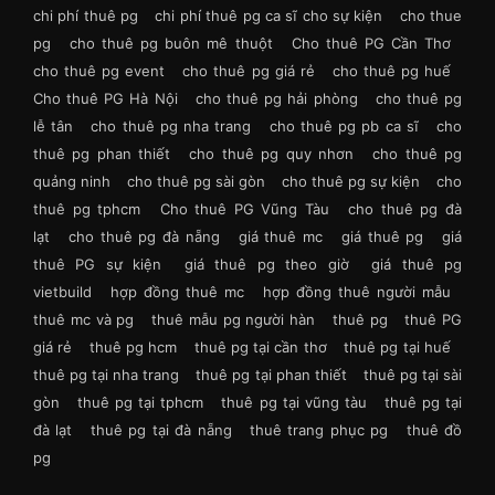
chi phí thuê pg
chi phí thuê pg ca sĩ cho sự kiện
cho thue
pg
cho thuê pg buôn mê thuột
Cho thuê PG Cần Thơ
cho thuê pg event
cho thuê pg giá rẻ
cho thuê pg huế
Cho thuê PG Hà Nội
cho thuê pg hải phòng
cho thuê pg
lễ tân
cho thuê pg nha trang
cho thuê pg pb ca sĩ
cho
thuê pg phan thiết
cho thuê pg quy nhơn
cho thuê pg
quảng ninh
cho thuê pg sài gòn
cho thuê pg sự kiện
cho
thuê pg tphcm
Cho thuê PG Vũng Tàu
cho thuê pg đà
lạt
cho thuê pg đà nẵng
giá thuê mc
giá thuê pg
giá
thuê PG sự kiện
giá thuê pg theo giờ
giá thuê pg
vietbuild
hợp đồng thuê mc
hợp đồng thuê người mẫu
thuê mc và pg
thuê mẫu pg người hàn
thuê pg
thuê PG
giá rẻ
thuê pg hcm
thuê pg tại cần thơ
thuê pg tại huế
thuê pg tại nha trang
thuê pg tại phan thiết
thuê pg tại sài
gòn
thuê pg tại tphcm
thuê pg tại vũng tàu
thuê pg tại
đà lạt
thuê pg tại đà nẵng
thuê trang phục pg
thuê đồ
pg