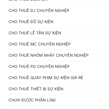
là gì?
,
diễn viên quảng cáo
,
diễn viên việt nam
,
giá
CHO THUÊ DJ CHUYÊN NGHIỆP
cho thuê diễn viên
,
giá cho thuê diễn viên quay viral
,
giá cung cấp diễn viên
,
giá cung cấp diễn viên quay
CHO THUÊ ĐỒ SỰ KIỆN
viral
CHO THUÊ LỄ TÂN SỰ KIỆN
CHO THUÊ MC CHUYÊN NGHIỆP
CHO THUÊ NHÓM NHẢY CHUYÊN NGHIỆP
CHO THUÊ PG CHUYÊN NGHIỆP
CHO THUÊ QUAY PHIM SỰ KIỆN GIÁ RẺ
CHO THUÊ THIẾT BỊ SỰ KIỆN
CHƯA ĐƯỢC PHÂN LOẠI