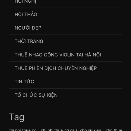
HỘI NGHỊ
HỘI THẢO
NGƯỜI ĐẸP
THỜI TRANG
THUÊ NHẠC CÔNG VIOLIN TẠI HÀ NỘI
THUÊ PHIÊN DỊCH CHUYÊN NGHIỆP
TIN TỨC
TỔ CHỨC SỰ KIỆN
Tag
chi phí thuê pg
chi phí thuê pg ca sĩ cho sự kiện
cho thue