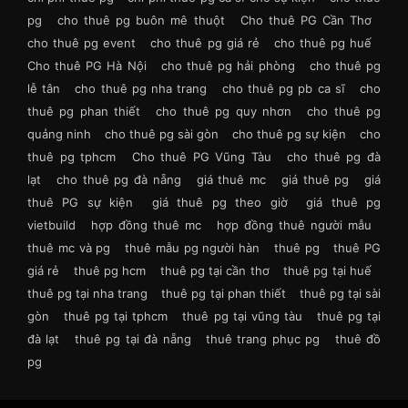
pg
cho thuê pg buôn mê thuột
Cho thuê PG Cần Thơ
cho thuê pg event
cho thuê pg giá rẻ
cho thuê pg huế
Cho thuê PG Hà Nội
cho thuê pg hải phòng
cho thuê pg
lễ tân
cho thuê pg nha trang
cho thuê pg pb ca sĩ
cho
thuê pg phan thiết
cho thuê pg quy nhơn
cho thuê pg
quảng ninh
cho thuê pg sài gòn
cho thuê pg sự kiện
cho
thuê pg tphcm
Cho thuê PG Vũng Tàu
cho thuê pg đà
lạt
cho thuê pg đà nẵng
giá thuê mc
giá thuê pg
giá
thuê PG sự kiện
giá thuê pg theo giờ
giá thuê pg
vietbuild
hợp đồng thuê mc
hợp đồng thuê người mẫu
thuê mc và pg
thuê mẫu pg người hàn
thuê pg
thuê PG
giá rẻ
thuê pg hcm
thuê pg tại cần thơ
thuê pg tại huế
thuê pg tại nha trang
thuê pg tại phan thiết
thuê pg tại sài
gòn
thuê pg tại tphcm
thuê pg tại vũng tàu
thuê pg tại
đà lạt
thuê pg tại đà nẵng
thuê trang phục pg
thuê đồ
pg