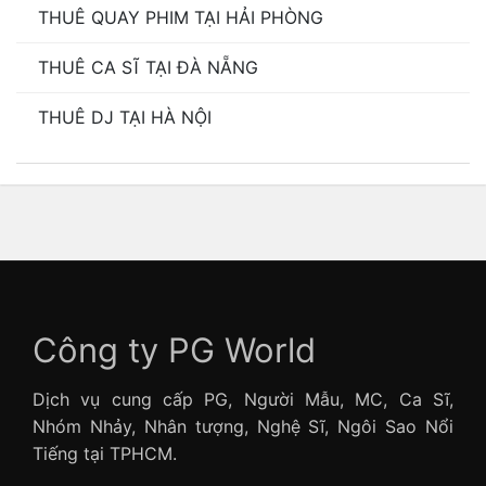
THUÊ QUAY PHIM TẠI HẢI PHÒNG
THUÊ CA SĨ TẠI ĐÀ NẴNG
THUÊ DJ TẠI HÀ NỘI
Công ty PG World
Dịch vụ cung cấp PG, Người Mẫu, MC, Ca Sĩ,
Nhóm Nhảy, Nhân tượng, Nghệ Sĩ, Ngôi Sao Nổi
Tiếng tại TPHCM.