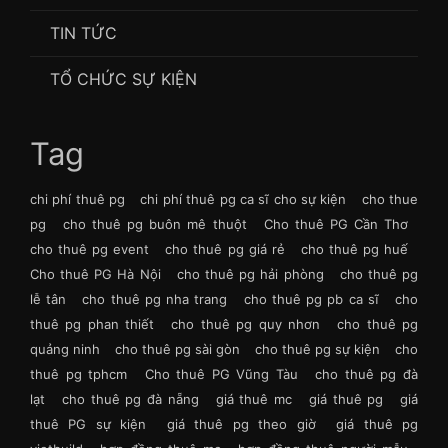
TIN TỨC
TỔ CHỨC SỰ KIỆN
Tag
chi phí thuê pg
chi phí thuê pg ca sĩ cho sự kiện
cho thue
pg
cho thuê pg buôn mê thuột
Cho thuê PG Cần Thơ
cho thuê pg event
cho thuê pg giá rẻ
cho thuê pg huế
Cho thuê PG Hà Nội
cho thuê pg hải phòng
cho thuê pg
lễ tân
cho thuê pg nha trang
cho thuê pg pb ca sĩ
cho
thuê pg phan thiết
cho thuê pg quy nhơn
cho thuê pg
quảng ninh
cho thuê pg sài gòn
cho thuê pg sự kiện
cho
thuê pg tphcm
Cho thuê PG Vũng Tàu
cho thuê pg đà
lạt
cho thuê pg đà nẵng
giá thuê mc
giá thuê pg
giá
thuê PG sự kiện
giá thuê pg theo giờ
giá thuê pg