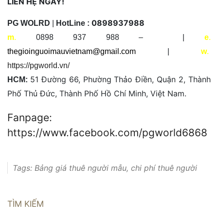
LIÊN HỆ NGAY!
0898937988
PG WOLRD
|
HotLine :
m
.
0898 937 988 – |
e
.
thegioinguoimauvietnam@gmail.com
|
w
.
https://pgworld.vn/
51 Đường 66, Phường Thảo Điền, Quận 2, Thành
HCM:
Phố Thủ Đức, Thành Phố Hồ Chí Minh, Việt Nam.
Fanpage:
https://www.facebook.com/pgworld6868
Tags:
Bảng giá thuê người mẫu
,
chi phí thuê người
mẫu
,
cho thue nguoi mau
,
cho thuê người mẫu
catwalk
,
cho thuê người mẫu hải phòng
,
cho thuê
TÌM KIẾM
người mẫu livestream
,
Cho thuê người mẫu nghiệp
dư
,
cho thuê người mẫu tây
,
coông ty sự kiện cho