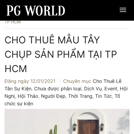
Trang chủ
›
Dịch Vụ
›
Cho thuê mẫu Tây chụp sản phẩm tại
TP HCM
CHO THUÊ MẪU TÂY
CHỤP SẢN PHẨM TẠI TP
HCM
Đăng ngày
12/01/2021
Chuyên mục
Cho Thuê Lễ
Tân Sự Kiện
,
Chưa được phân loại
,
Dịch Vụ
,
Event
,
Hội
Nghị
,
Hội Thảo
,
Người Đẹp
,
Thời Trang
,
Tin Tức
,
Tổ
chức sự kiện