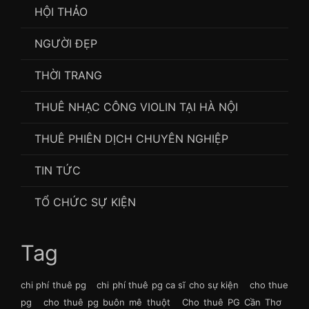
HỘI THẢO
NGƯỜI ĐẸP
THỜI TRANG
THUÊ NHẠC CÔNG VIOLIN TẠI HÀ NỘI
THUÊ PHIÊN DỊCH CHUYÊN NGHIỆP
TIN TỨC
TỔ CHỨC SỰ KIỆN
Tag
chi phí thuê pg
chi phí thuê pg ca sĩ cho sự kiện
cho thue
pg
cho thuê pg buôn mê thuột
Cho thuê PG Cần Thơ