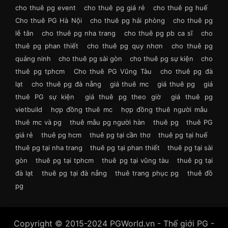
cho thuê pg event
cho thuê pg giá rẻ
cho thuê pg huế
Cho thuê PG Hà Nội
cho thuê pg hải phòng
cho thuê pg
lễ tân
cho thuê pg nha trang
cho thuê pg pb ca sĩ
cho
thuê pg phan thiết
cho thuê pg quy nhơn
cho thuê pg
quảng ninh
cho thuê pg sài gòn
cho thuê pg sự kiện
cho
thuê pg tphcm
Cho thuê PG Vũng Tàu
cho thuê pg đà
lạt
cho thuê pg đà nẵng
giá thuê mc
giá thuê pg
giá
thuê PG sự kiện
giá thuê pg theo giờ
giá thuê pg
vietbuild
hợp đồng thuê mc
hợp đồng thuê người mẫu
thuê mc và pg
thuê mẫu pg người hàn
thuê pg
thuê PG
giá rẻ
thuê pg hcm
thuê pg tại cần thơ
thuê pg tại huế
thuê pg tại nha trang
thuê pg tại phan thiết
thuê pg tại sài
gòn
thuê pg tại tphcm
thuê pg tại vũng tàu
thuê pg tại
đà lạt
thuê pg tại đà nẵng
thuê trang phục pg
thuê đồ
pg
Copyright © 2015-2024 PGWorld.vn - Thế giới PG -