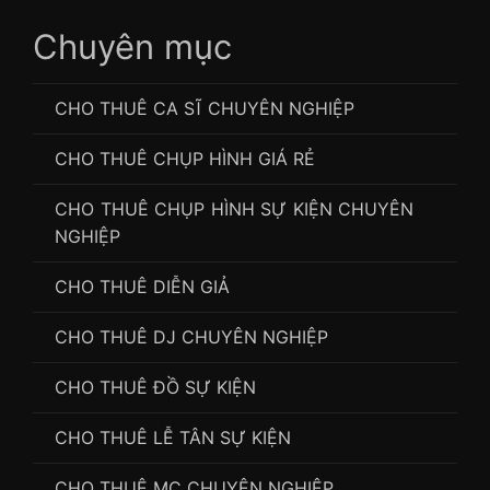
làm mc ở hn
,
thuê trang phục mc
,
thuê trang phục mc
Chuyên mục
hải phòng
,
thuê trang phục mc sự kiện
,
thuê vest áo
dài mc
,
tiền thuê mc
CHO THUÊ CA SĨ CHUYÊN NGHIỆP
CHO THUÊ CHỤP HÌNH GIÁ RẺ
CHO THUÊ CHỤP HÌNH SỰ KIỆN CHUYÊN
NGHIỆP
CHO THUÊ DIỄN GIẢ
CHO THUÊ DJ CHUYÊN NGHIỆP
CHO THUÊ ĐỒ SỰ KIỆN
CHO THUÊ LỄ TÂN SỰ KIỆN
CHO THUÊ MC CHUYÊN NGHIỆP