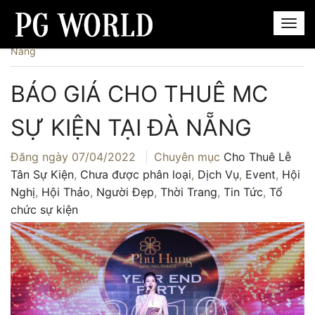
Trang chủ
›
Dịch Vụ
›
Báo giá cho thuê MC sự kiện tại Đà
Nẵng
BÁO GIÁ CHO THUÊ MC
SỰ KIỆN TẠI ĐÀ NẴNG
Đăng ngày
07/04/2022
Chuyên mục
Cho Thuê Lễ
Tân Sự Kiện
,
Chưa được phân loại
,
Dịch Vụ
,
Event
,
Hội
Nghị
,
Hội Thảo
,
Người Đẹp
,
Thời Trang
,
Tin Tức
,
Tổ
chức sự kiện