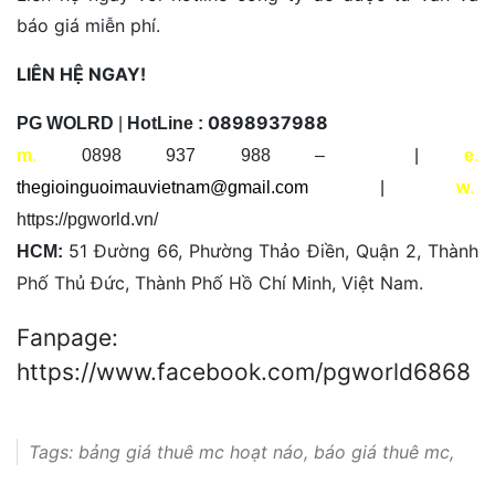
báo giá miễn phí.
LIÊN HỆ NGAY!
0898937988
PG WOLRD
|
HotLine :
m
.
0898 937 988 – |
e
.
thegioinguoimauvietnam@gmail.com
|
w
.
https://pgworld.vn/
51 Đường 66, Phường Thảo Điền, Quận 2, Thành
HCM:
Phố Thủ Đức, Thành Phố Hồ Chí Minh, Việt Nam.
Fanpage:
https://www.facebook.com/pgworld6868
Tags:
bảng giá thuê mc hoạt náo
,
báo giá thuê mc
,
cần thuê mc
,
chi phí thuê đội múa lân thuê mc
,
chi