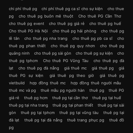
chi phí thuê pg
chi phí thuê pg ca sĩ cho sự kiện
cho thue
pg
cho thuê pg buôn mê thuột
Cho thuê PG Cần Thơ
cho thuê pg event
cho thuê pg giá rẻ
cho thuê pg huế
Cho thuê PG Hà Nội
cho thuê pg hải phòng
cho thuê pg
lễ tân
cho thuê pg nha trang
cho thuê pg pb ca sĩ
cho
thuê pg phan thiết
cho thuê pg quy nhơn
cho thuê pg
quảng ninh
cho thuê pg sài gòn
cho thuê pg sự kiện
cho
thuê pg tphcm
Cho thuê PG Vũng Tàu
cho thuê pg đà
lạt
cho thuê pg đà nẵng
giá thuê mc
giá thuê pg
giá
thuê PG sự kiện
giá thuê pg theo giờ
giá thuê pg
vietbuild
hợp đồng thuê mc
hợp đồng thuê người mẫu
thuê mc và pg
thuê mẫu pg người hàn
thuê pg
thuê PG
giá rẻ
thuê pg hcm
thuê pg tại cần thơ
thuê pg tại huế
thuê pg tại nha trang
thuê pg tại phan thiết
thuê pg tại sài
gòn
thuê pg tại tphcm
thuê pg tại vũng tàu
thuê pg tại
đà lạt
thuê pg tại đà nẵng
thuê trang phục pg
thuê đồ
pg