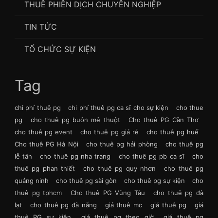
THUÊ PHIÊN DỊCH CHUYÊN NGHIỆP
TIN TỨC
TỔ CHỨC SỰ KIỆN
Tag
chi phí thuê pg
chi phí thuê pg ca sĩ cho sự kiện
cho thue
pg
cho thuê pg buôn mê thuột
Cho thuê PG Cần Thơ
cho thuê pg event
cho thuê pg giá rẻ
cho thuê pg huế
Cho thuê PG Hà Nội
cho thuê pg hải phòng
cho thuê pg
lễ tân
cho thuê pg nha trang
cho thuê pg pb ca sĩ
cho
thuê pg phan thiết
cho thuê pg quy nhơn
cho thuê pg
quảng ninh
cho thuê pg sài gòn
cho thuê pg sự kiện
cho
thuê pg tphcm
Cho thuê PG Vũng Tàu
cho thuê pg đà
lạt
cho thuê pg đà nẵng
giá thuê mc
giá thuê pg
giá
thuê PG sự kiện
giá thuê pg theo giờ
giá thuê pg