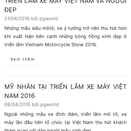
TRIỂN LÃM XE MÁY VIỆT NAM VÀ NGƯỜI
ĐẸP
21/04/2016
bởi pgworld
Những mẫu siêu môtô, xe ý tưởng trở nên thu hút hơn
khi xuất hiện bên cạnh những bóng hồng xinh đẹp ở
triển lãm Vietnam Motorcycle Show 2016.
Xem thêm
MỸ NHÂN TẠI TRIỂN LÃM XE MÁY VIỆT
NAM 2016
08/04/2016
bởi pgworld
Ngoài những mẫu xe đình đám, triển lãm mô tô, xe
máy lần đầu tiên tổ chức tại Việt Nam thu hút khách
tham quan với dàn người mẫu xinh đẹp.