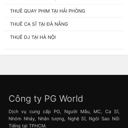
THUÊ QUAY PHIM TẠI HẢI PHÒNG
THUÊ CA SĨ TẠI ĐÀ NẴNG
THUÊ DJ TẠI HÀ NỘI
Công ty PG World
Dịch vụ cung cấp PG, Người Mẫu, MC, Ca Sĩ,
Nhóm Nhảy, Nhân tượng, Nghệ Sĩ, Ngôi Sao Nổi
Tiếng tại TPHCM.