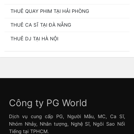
THUÊ QUAY PHIM TẠI HẢI PHÒNG
THUÊ CA SĨ TẠI ĐÀ NẴNG
THUÊ DJ TẠI HÀ NỘI
Công ty PG World
Dịch vụ cung cấp PG, Người Mẫu, MC, Ca Sĩ,
Nhóm Nhảy, Nhân tượng, Nghệ Sĩ, Ngôi Sao Nổi
Tiếng tại TPHCM.