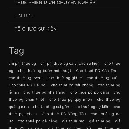
THUÊ PHIÊN DỊCH CHUYÊN NGHIỆP
TIN TỨC
TỔ CHỨC SỰ KIỆN
Tag
chi phí thuê pg
chi phí thuê pg ca sĩ cho sự kiện
cho thue
pg
cho thuê pg buôn mê thuột
Cho thuê PG Cần Thơ
cho thuê pg event
cho thuê pg giá rẻ
cho thuê pg huế
Cho thuê PG Hà Nội
cho thuê pg hải phòng
cho thuê pg
lễ tân
cho thuê pg nha trang
cho thuê pg pb ca sĩ
cho
thuê pg phan thiết
cho thuê pg quy nhơn
cho thuê pg
quảng ninh
cho thuê pg sài gòn
cho thuê pg sự kiện
cho
thuê pg tphcm
Cho thuê PG Vũng Tàu
cho thuê pg đà
lạt
cho thuê pg đà nẵng
giá thuê mc
giá thuê pg
giá
thuê PG sự kiện
giá thuê pg theo giờ
giá thuê pg