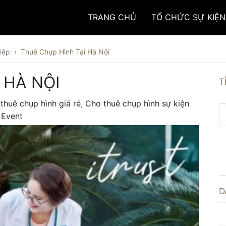
TRANG CHỦ
TỔ CHỨC SỰ KIỆN
iệp
›
Thuê Chụp Hình Tại Hà Nội
 HÀ NỘI
T
thuê chụp hình giá rẻ
,
Cho thuê chụp hình sự kiện
,
Event
D