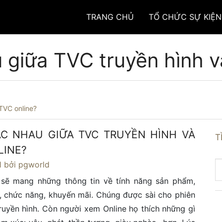
TRANG CHỦ
TỔ CHỨC SỰ KIỆN
 giữa TVC truyền hình v
TVC online?
C NHAU GIỮA TVC TRUYỀN HÌNH VÀ
T
LINE?
1
bởi pgworld
l sẽ mang những thông tin về tính năng sản phẩm,
 chức năng, khuyến mãi. Chúng được sài cho phiên
ruyền hình. Còn người xem Online họ thích những gì