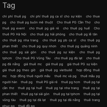
Tag
chi phí thuê pg
chi phí thuê pg ca sĩ cho sự kiện
cho thue
pg
cho thuê pg buôn mê thuột
Cho thuê PG Cần Thơ
cho
thuê pg event
cho thuê pg giá rẻ
cho thuê pg huế
Cho
thuê PG Hà Nội
cho thuê pg hải phòng
cho thuê pg lễ tân
cho thuê pg nha trang
cho thuê pg pb ca sĩ
cho thuê pg
phan thiết
cho thuê pg quy nhơn
cho thuê pg quảng ninh
cho thuê pg sài gòn
cho thuê pg sự kiện
cho thuê pg
tphcm
Cho thuê PG Vũng Tàu
cho thuê pg đà lạt
cho thuê
pg đà nẵng
giá thuê mc
giá thuê pg
giá thuê PG sự kiện
giá thuê pg theo giờ
giá thuê pg vietbuild
hợp đồng thuê
mc
hợp đồng thuê người mẫu
thuê mc và pg
thuê mẫu pg
người hàn
thuê pg
thuê PG giá rẻ
thuê pg hcm
thuê pg tại
cần thơ
thuê pg tại huế
thuê pg tại nha trang
thuê pg tại
phan thiết
thuê pg tại sài gòn
thuê pg tại tphcm
thuê pg tại
vũng tàu
thuê pg tại đà lạt
thuê pg tại đà nẵng
thuê trang
phục pg
thuê đồ pg