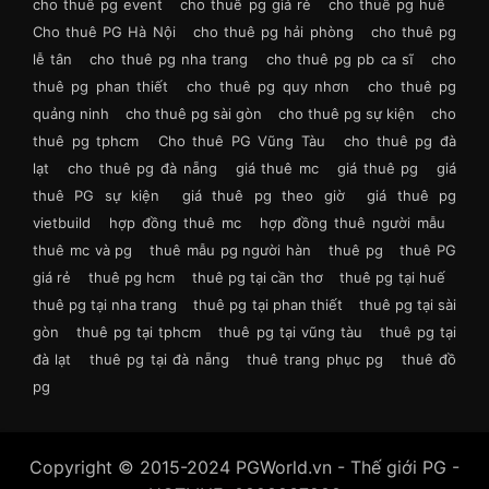
cho thuê pg event
cho thuê pg giá rẻ
cho thuê pg huế
Cho thuê PG Hà Nội
cho thuê pg hải phòng
cho thuê pg
lễ tân
cho thuê pg nha trang
cho thuê pg pb ca sĩ
cho
thuê pg phan thiết
cho thuê pg quy nhơn
cho thuê pg
quảng ninh
cho thuê pg sài gòn
cho thuê pg sự kiện
cho
thuê pg tphcm
Cho thuê PG Vũng Tàu
cho thuê pg đà
lạt
cho thuê pg đà nẵng
giá thuê mc
giá thuê pg
giá
thuê PG sự kiện
giá thuê pg theo giờ
giá thuê pg
vietbuild
hợp đồng thuê mc
hợp đồng thuê người mẫu
thuê mc và pg
thuê mẫu pg người hàn
thuê pg
thuê PG
giá rẻ
thuê pg hcm
thuê pg tại cần thơ
thuê pg tại huế
thuê pg tại nha trang
thuê pg tại phan thiết
thuê pg tại sài
gòn
thuê pg tại tphcm
thuê pg tại vũng tàu
thuê pg tại
đà lạt
thuê pg tại đà nẵng
thuê trang phục pg
thuê đồ
pg
Copyright © 2015-2024 PGWorld.vn - Thế giới PG -