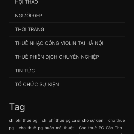
HỘI THẢO
NGƯỜI ĐẸP
THỜI TRANG
THUÊ NHẠC CÔNG VIOLIN TẠI HÀ NỘI
THUÊ PHIÊN DỊCH CHUYÊN NGHIỆP
TIN TỨC
TỔ CHỨC SỰ KIỆN
Tag
chi phí thuê pg
chi phí thuê pg ca sĩ cho sự kiện
cho thue
pg
cho thuê pg buôn mê thuột
Cho thuê PG Cần Thơ