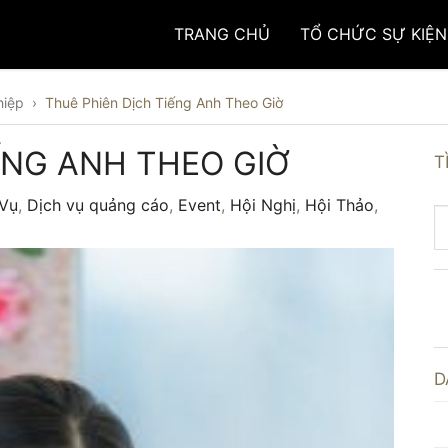
TRANG CHỦ
TỔ CHỨC SỰ KIỆN
hiệp
›
Thuê Phiên Dịch Tiếng Anh Theo Giờ
ẾNG ANH THEO GIỜ
T
 Vụ
,
Dịch vụ quảng cáo
,
Event
,
Hội Nghị
,
Hội Thảo
,
D