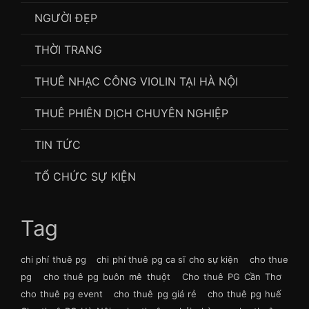
NGƯỜI ĐẸP
THỜI TRANG
THUÊ NHẠC CÔNG VIOLIN TẠI HÀ NỘI
THUÊ PHIÊN DỊCH CHUYÊN NGHIỆP
TIN TỨC
TỔ CHỨC SỰ KIỆN
Tag
chi phí thuê pg
chi phí thuê pg ca sĩ cho sự kiện
cho thue
pg
cho thuê pg buôn mê thuột
Cho thuê PG Cần Thơ
cho thuê pg event
cho thuê pg giá rẻ
cho thuê pg huế