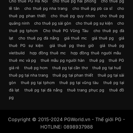
Cho thuê PG Hà Nội
cho thuê pg hải phòng
cho thuê pg
lễ tân
cho thuê pg nha trang
cho thuê pg pb ca sĩ
cho
thuê pg phan thiết
cho thuê pg quy nhơn
cho thuê pg
quảng ninh
cho thuê pg sài gòn
cho thuê pg sự kiện
cho
thuê pg tphcm
Cho thuê PG Vũng Tàu
cho thuê pg đà
lạt
cho thuê pg đà nẵng
giá thuê mc
giá thuê pg
giá
thuê PG sự kiện
giá thuê pg theo giờ
giá thuê pg
vietbuild
hợp đồng thuê mc
hợp đồng thuê người mẫu
thuê mc và pg
thuê mẫu pg người hàn
thuê pg
thuê PG
giá rẻ
thuê pg hcm
thuê pg tại cần thơ
thuê pg tại huế
thuê pg tại nha trang
thuê pg tại phan thiết
thuê pg tại sài
gòn
thuê pg tại tphcm
thuê pg tại vũng tàu
thuê pg tại
đà lạt
thuê pg tại đà nẵng
thuê trang phục pg
thuê đồ
pg
Copyright © 2015-2024 PGWorld.vn - Thế giới PG -
HOTLINE: 0898937988