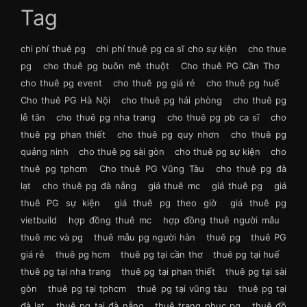
Tag
chi phí thuê pg
chi phí thuê pg ca sĩ cho sự kiện
cho thue
pg
cho thuê pg buôn mê thuột
Cho thuê PG Cần Thơ
cho thuê pg event
cho thuê pg giá rẻ
cho thuê pg huế
Cho thuê PG Hà Nội
cho thuê pg hải phòng
cho thuê pg
lễ tân
cho thuê pg nha trang
cho thuê pg pb ca sĩ
cho
thuê pg phan thiết
cho thuê pg quy nhơn
cho thuê pg
quảng ninh
cho thuê pg sài gòn
cho thuê pg sự kiện
cho
thuê pg tphcm
Cho thuê PG Vũng Tàu
cho thuê pg đà
lạt
cho thuê pg đà nẵng
giá thuê mc
giá thuê pg
giá
thuê PG sự kiện
giá thuê pg theo giờ
giá thuê pg
vietbuild
hợp đồng thuê mc
hợp đồng thuê người mẫu
thuê mc và pg
thuê mẫu pg người hàn
thuê pg
thuê PG
giá rẻ
thuê pg hcm
thuê pg tại cần thơ
thuê pg tại huế
thuê pg tại nha trang
thuê pg tại phan thiết
thuê pg tại sài
gòn
thuê pg tại tphcm
thuê pg tại vũng tàu
thuê pg tại
đà lạt
thuê pg tại đà nẵng
thuê trang phục pg
thuê đồ