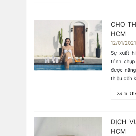
CHO TH
HCM
12/01/202
Sự xuất h
trình chụ
được nâng 
thiệu đến 
Xem t
DỊCH V
HCM