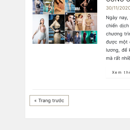
30/11/202
Ngày nay, 
chiến dịc
chương trì
được một đ
lương, để 
mà rất nhi
Xem t
« Trang trước