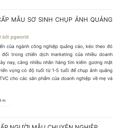
ẤP MẪU SƠ SINH CHỤP ẢNH QUẢNG
0
bởi pgworld
iển của ngành công nghiệp quảng cáo, kéo theo đó
y đổi trong chiến dịch marketing của nhiều doanh
gày nay, càng nhiều nhãn hàng tìm kiếm gương mặt
triển vọng có độ tuổi từ 1-5 tuổi để chụp ảnh quảng
 TVC cho các sản phẩm của doanh nghiệp về mẹ và
hêm
ẤP NGƯỜI MẪU CHUYÊN NGHIỆP