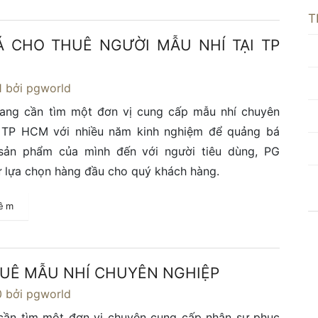
T
Á CHO THUÊ NGƯỜI MẪU NHÍ TẠI TP
1
bởi pgworld
ang cần tìm một đơn vị cung cấp mẫu nhí chuyên
i TP HCM với nhiều năm kinh nghiệm để quảng bá
 sản phẩm của mình đến với người tiêu dùng, PG
ự lựa chọn hàng đầu cho quý khách hàng.
hêm
UÊ MẪU NHÍ CHUYÊN NGHIỆP
0
bởi pgworld
cần tìm một đơn vị chuyên cung cấp nhân sự phục