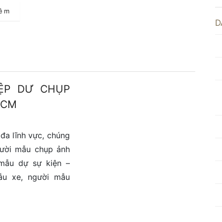
hêm
D
ỆP DƯ CHỤP
HCM
đa lĩnh vực, chúng
gười mẫu chụp ảnh
 mẫu dự sự kiện –
ẫu xe, người mẫu