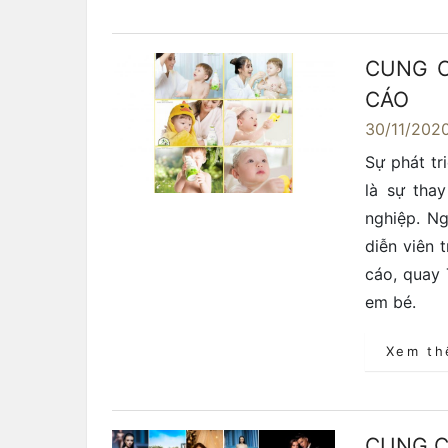
CUNG C
CÁO
30/11/202
Sự phát tr
là sự tha
nghiệp. N
diễn viên 
cáo, quay
em bé.
Xem t
CUNG C