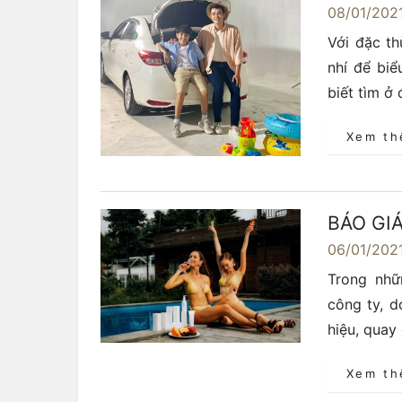
08/01/202
Với đặc th
nhí để biể
biết tìm ở
Xem t
BÁO GI
06/01/202
Trong nhữ
công ty, d
hiệu, quay
Xem t