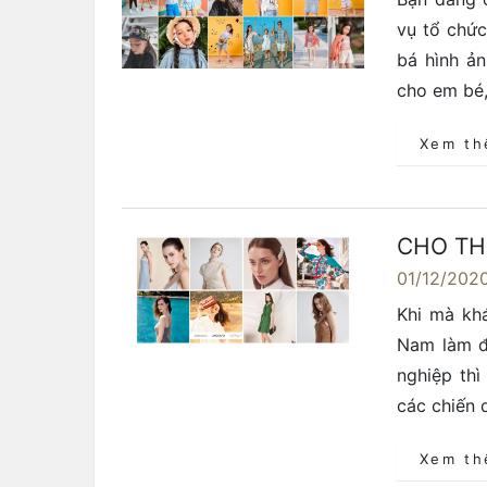
vụ tổ chức
bá hình ả
cho em bé,
Xem t
CHO TH
01/12/202
Khi mà kh
Nam làm đạ
nghiệp thì
các chiến 
Xem t