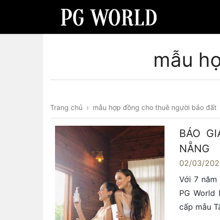
mẫu hợ
Trang chủ
›
mẫu hợp đồng cho thuê người bảo đất
BÁO GI
NẴNG
02/03/202
Với 7 năm 
PG World l
cấp mẫu Tâ