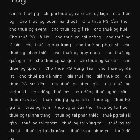
chi phí thuê pg
chi phí thuê pg ca sĩ cho sự kiện
cho thue
pg
cho thuê pg buôn mê thuột
Cho thuê PG Cần Thơ
cho thuê pg event
cho thuê pg giá rẻ
cho thuê pg huế
Cho thuê PG Hà Nội
cho thuê pg hải phòng
cho thuê pg
lễ tân
cho thuê pg nha trang
cho thuê pg pb ca sĩ
cho
thuê pg phan thiết
cho thuê pg quy nhơn
cho thuê pg
quảng ninh
cho thuê pg sài gòn
cho thuê pg sự kiện
cho
thuê pg tphcm
Cho thuê PG Vũng Tàu
cho thuê pg đà
lạt
cho thuê pg đà nẵng
giá thuê mc
giá thuê pg
giá
thuê PG sự kiện
giá thuê pg theo giờ
giá thuê pg
vietbuild
hợp đồng thuê mc
hợp đồng thuê người mẫu
thuê mc và pg
thuê mẫu pg người hàn
thuê pg
thuê PG
giá rẻ
thuê pg hcm
thuê pg tại cần thơ
thuê pg tại huế
thuê pg tại nha trang
thuê pg tại phan thiết
thuê pg tại sài
gòn
thuê pg tại tphcm
thuê pg tại vũng tàu
thuê pg tại
đà lạt
thuê pg tại đà nẵng
thuê trang phục pg
thuê đồ
pg