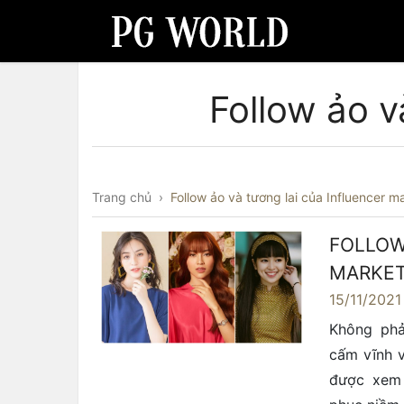
Follow ảo v
Trang chủ
›
Follow ảo và tương lai của Influencer m
FOLLOW
MARKET
15/11/2021
Không phả
cấm vĩnh v
được xem 