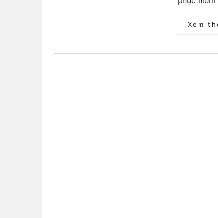
phục niềm 
Xem t