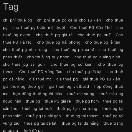
Tag
chi phí thuê pg
chi phí thuê pg ca sĩ cho sự kiện
cho thue
pg
cho thuê pg buôn mê thuột
Cho thuê PG Cần Thơ
cho
thuê pg event
cho thuê pg giá rẻ
cho thuê pg huế
Cho
thuê PG Hà Nội
cho thuê pg hải phòng
cho thuê pg lễ tân
cho thuê pg nha trang
cho thuê pg pb ca sĩ
cho thuê pg
phan thiết
cho thuê pg quy nhơn
cho thuê pg quảng ninh
cho thuê pg sài gòn
cho thuê pg sự kiện
cho thuê pg
tphcm
Cho thuê PG Vũng Tàu
cho thuê pg đà lạt
cho thuê
pg đà nẵng
giá thuê mc
giá thuê pg
giá thuê PG sự kiện
giá thuê pg theo giờ
giá thuê pg vietbuild
hợp đồng thuê
mc
hợp đồng thuê người mẫu
thuê mc và pg
thuê mẫu pg
người hàn
thuê pg
thuê PG giá rẻ
thuê pg hcm
thuê pg tại
cần thơ
thuê pg tại huế
thuê pg tại nha trang
thuê pg tại
phan thiết
thuê pg tại sài gòn
thuê pg tại tphcm
thuê pg tại
vũng tàu
thuê pg tại đà lạt
thuê pg tại đà nẵng
thuê trang
phục pg
thuê đồ pg