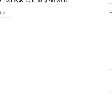
tin của người dùng mạng xã hội này.
D
hêm