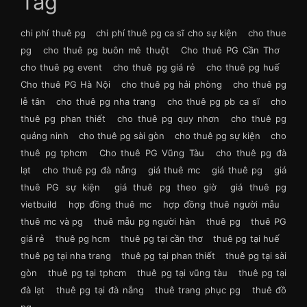
Tag
chi phí thuê pg
chi phí thuê pg ca sĩ cho sự kiện
cho thue
pg
cho thuê pg buôn mê thuột
Cho thuê PG Cần Thơ
cho thuê pg event
cho thuê pg giá rẻ
cho thuê pg huế
Cho thuê PG Hà Nội
cho thuê pg hải phòng
cho thuê pg
lễ tân
cho thuê pg nha trang
cho thuê pg pb ca sĩ
cho
thuê pg phan thiết
cho thuê pg quy nhơn
cho thuê pg
quảng ninh
cho thuê pg sài gòn
cho thuê pg sự kiện
cho
thuê pg tphcm
Cho thuê PG Vũng Tàu
cho thuê pg đà
lạt
cho thuê pg đà nẵng
giá thuê mc
giá thuê pg
giá
thuê PG sự kiện
giá thuê pg theo giờ
giá thuê pg
vietbuild
hợp đồng thuê mc
hợp đồng thuê người mẫu
thuê mc và pg
thuê mẫu pg người hàn
thuê pg
thuê PG
giá rẻ
thuê pg hcm
thuê pg tại cần thơ
thuê pg tại huế
thuê pg tại nha trang
thuê pg tại phan thiết
thuê pg tại sài
gòn
thuê pg tại tphcm
thuê pg tại vũng tàu
thuê pg tại
đà lạt
thuê pg tại đà nẵng
thuê trang phục pg
thuê đồ